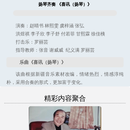
扬琴齐奏 《喜讯（扬琴）》
演奏：赵晴书 林熙雯 虞梓涵 张弘
洪煜祺 李子欣 李子舒 付若菲 甘熙霖 徐佳桋
打击乐：罗丽芸
指导教师：张音 谢威威 纪义满 罗丽芸
乐曲《喜讯（扬琴）》
该曲根据新疆音乐素材改编，情绪热烈，情感淳纯
朴，采用合奏的形式，更加富于变化。
精彩内容聚合