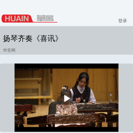
登录
扬琴齐奏《喜讯》
华音网
播
放