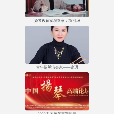
扬琴教育家演奏家：项祖华
青年扬琴演奏家——史玥
2022中国扬琴高端论坛