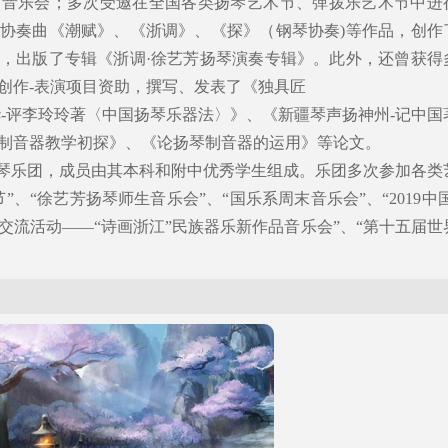
的音乐会；多次受邀在全国各类扬琴艺术节、弹拨乐艺术节中进
协奏曲《潮赋》、《浙调》、《探》（钢琴协奏)等作品，创作
，出版了专辑《浙调·徐艺芳扬琴演奏专辑》。此外，还曾获得
创作-表演项目资助，撰写、发表了《独具匠
华-评李玲玲著〈中国扬琴乐器法〉》、《新疆琴声扬神州-记中国
制音器教学初探》、《论扬琴制音器的运用》等论文。
”扬琴乐团，成员由其本科和附中优秀学生组成。乐团多次参加各类
、“徐艺芳扬琴师生音乐会”、“国乐系周末音乐会”、“2019中国
交流活动——“诗画浙江”民族器乐新作品音乐会”、“第十五届世