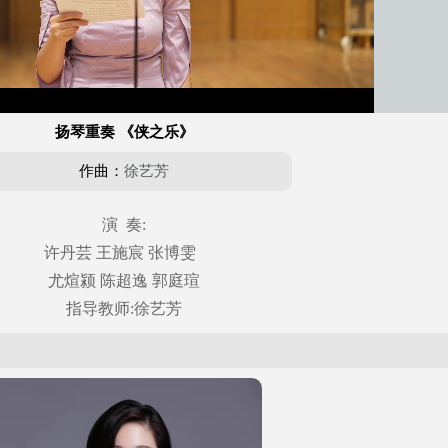
自动
/
播
放
速
扬琴重奏 《侠之乐》
度
作曲：
徐艺芳
演 奏:
许丹芸 王施宸 张博雯
尤煊颍 陈超逸 郭庭瑄
指导教师:徐艺芳