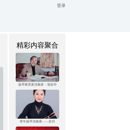
登录
精彩内容聚合
扬琴教育家演奏家：项祖华
青年扬琴演奏家——史玥