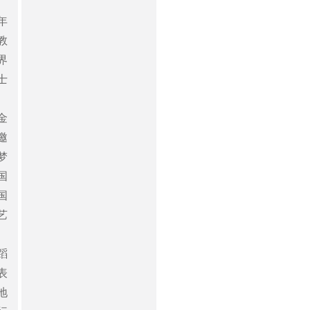
年
教
界
士
金
邀
梦
国
国
艺
蹈
表
地