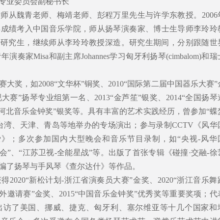
专业委员会副秘书长
师从魏青老师、梅靖老师、彭程万里先生与许学东教授。2006
异成绩考入中国音乐学院，师从扬琴演奏家、博士生导师李玲玲
公费研究生，继续师从李玲玲教授深造。研究生期间，分别跟随世
年演奏家Misa和副主席Johannes学习匈牙利扬琴(cimbalom)和瑞
大奖，如2008“文华杯”铜奖、2010“国际第二届中国器乐大赛”
视大赛”扬琴专业组第一名、2013“金芦笙”银奖、2014“全国扬琴
5“河北音乐金钟奖”银奖等。具有丰富的艺术实践经历，曾参加“蝶
台湾、天津、青岛等地举办的专场演出；参与录制CCTV《风华
爱》；多次参加国内大型晚会和音乐节目录制，如“央视-风华
唱会”、“江苏卫视-全能星战”等。出版了首张专辑《碰撞·交融-徐
编了扬琴与手风琴《查尔达什》等作品。
2020“新松计划-浙江省演奏员大赛”金奖、2020“浙江音乐舞
内外邀请赛”金奖、2015“中国音乐金钟奖”优秀奖等重要奖项；代
出访了美国、挪威、捷克、匈牙利、塞尔维亚等十几个国家和