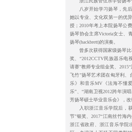
浙江民族管弦乐学会扬琴
八岁开始学习扬琴，先后
她以专业、文化双第一的优
授；2010年考上本院扬琴
扬琴协会主席Victoria女士、青
扬琴(hackbrett)的演奏。
曾多次获得国家级扬琴比赛
奖、“2012CCTV民族器乐电
请赛”教师专业组金奖、201
飞竹”扬琴艺术团在匈牙利、
乐》和音乐MV《法海不懂
乐”、“湖南卫视2012跨年演
芳扬琴硕士毕业音乐会》，改
入职浙江音乐学院后，获得
节”银奖、2017“江南丝竹海
浙江省政府、浙江音乐学院