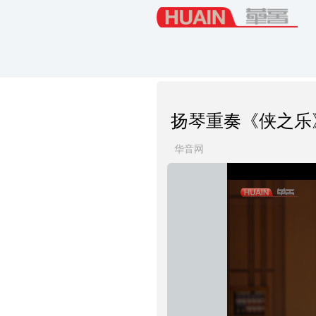
扬琴重奏《侠之乐
华音网