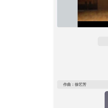
加
进
静
载
度
:
音
完
0%
毕
:
0%
作曲：徐艺芳