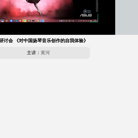
自动
/
播
放
速
 研讨会 《对中国扬琴音乐创作的自我体验》
度
主讲：
黄河