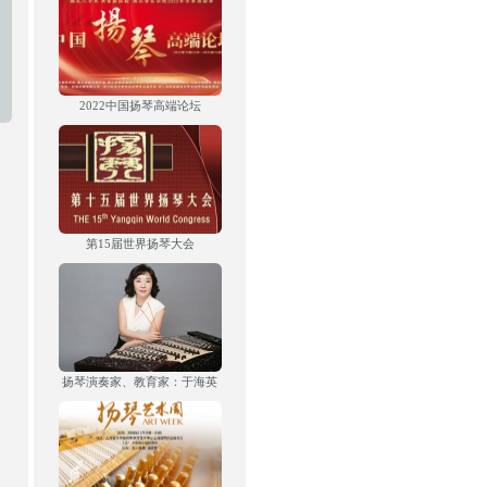
2022中国扬琴高端论坛
第15届世界扬琴大会
扬琴演奏家、教育家：于海英