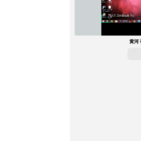
加
进
静
载
度
:
音
完
0%
毕
:
0%
黄河