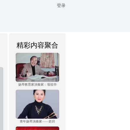
登录
精彩内容聚合
扬琴教育家演奏家：项祖华
青年扬琴演奏家——史玥