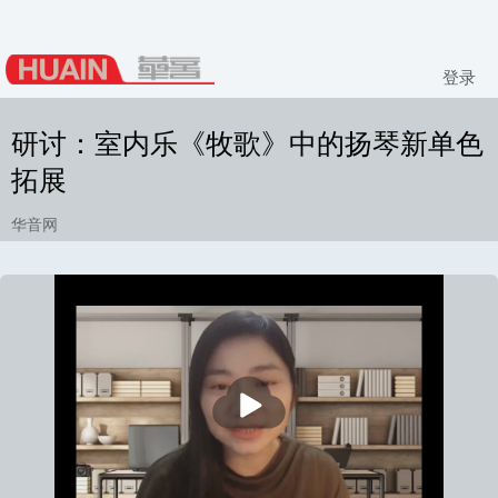
登录
研讨：室内乐《牧歌》中的扬琴新单色
拓展
华音网
播
放