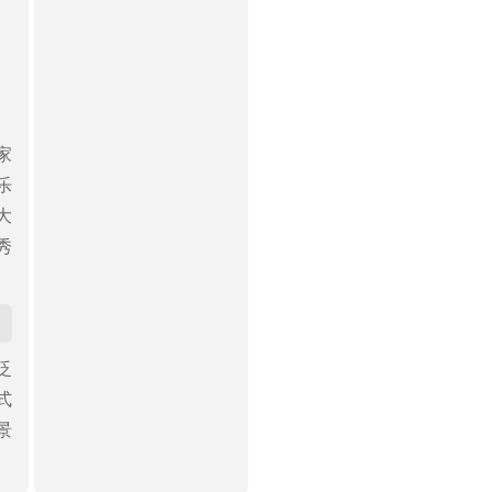
家
乐
大
秀
泛
式
景