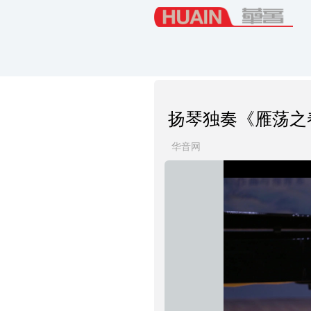
扬琴独奏《雁荡之
华音网