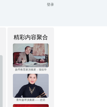
登录
精彩内容聚合
扬琴教育家演奏家：项祖华
青年扬琴演奏家——史玥