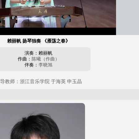
赖丽帆 扬琴独奏 《雁荡之春》
演奏：赖丽帆
作曲：
陈曦（作曲）
伴奏：
李晓旭
导教师：浙江音乐学院 于海英 申玉晶