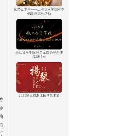
扬琴艺术周——上海音乐学院附中
65周年系列活动
浙江音乐学院2021全国扬琴新作
品研讨会
2021第三届浙江扬琴艺术节
教
师
曲
柏
打