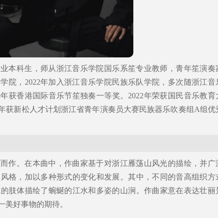
专业本科生，师从浙江音乐学院国乐系笙专业教师，青年笙演奏
乐学院，2022年加入浙江音乐学院民族乐队学院，多次随浙江音
9年获香港国际音乐节笙独奏一等奖。2022年荣获国民音乐教育
23年获新松人才计划浙江省青年演奏员大赛民族器乐吹奏组A组优
笙而作。在本曲中，作曲家基于对浙江雁荡山风光的描绘，并广
调风格，加以多种形式的变化和发展。其中，不同的音高组织方
式的肢体描绘了蜿蜒的江水和多姿的山涧。作曲家意在表达壮丽
这一美好事物的期待。