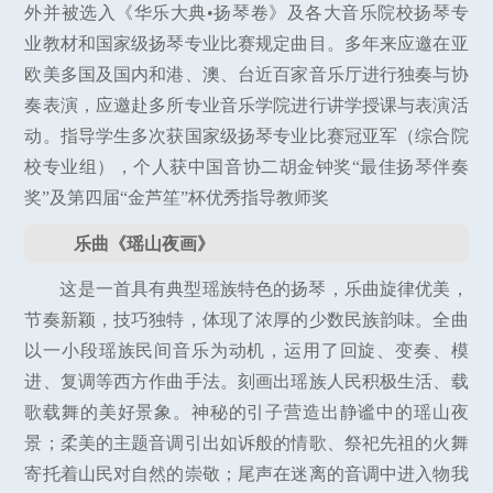
外并被选入《华乐大典•扬琴卷》及各大音乐院校扬琴专
业教材和国家级扬琴专业比赛规定曲目。多年来应邀在亚
欧美多国及国内和港、澳、台近百家音乐厅进行独奏与协
奏表演，应邀赴多所专业音乐学院进行讲学授课与表演活
动。指导学生多次获国家级扬琴专业比赛冠亚军（综合院
校专业组），个人获中国音协二胡金钟奖“最佳扬琴伴奏
奖”及第四届“金芦笙”杯优秀指导教师奖
乐曲《瑶山夜画》
这是一首具有典型瑶族特色的扬琴，乐曲旋律优美，
节奏新颖，技巧独特，体现了浓厚的少数民族韵味。全曲
以一小段瑶族民间音乐为动机，运用了回旋、变奏、模
进、复调等西方作曲手法。刻画出瑶族人民积极生活、载
歌载舞的美好景象。神秘的引子营造出静谧中的瑶山夜
景；柔美的主题音调引出如诉般的情歌、祭祀先祖的火舞
寄托着山民对自然的崇敬；尾声在迷离的音调中进入物我