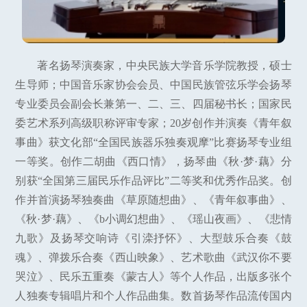
著名扬琴演奏家，中央民族大学音乐学院教授，硕士
生导师；中国音乐家协会会员、中国民族管弦乐学会扬琴
专业委员会副会长兼第一、二、三、四届秘书长；国家民
委艺术系列高级职称评审专家；20岁创作并演奏《青年叙
事曲》获文化部“全国民族器乐独奏观摩”比赛扬琴专业组
一等奖。创作二胡曲《西口情》，扬琴曲《秋·梦·藕》分
别获“全国第三届民乐作品评比”二等奖和优秀作品奖。创
作并首演扬琴独奏曲《草原随想曲》、《青年叙事曲》、
《秋·梦·藕》、《b小调幻想曲》、《瑶山夜画》、《悲情
九歌》及扬琴交响诗《引滦抒怀》、大型鼓乐合奏《鼓
魂》、弹拨乐合奏《西山映象》、艺术歌曲《武汉你不要
哭泣》、民乐五重奏《蒙古人》等个人作品，出版多张个
人独奏专辑唱片和个人作品曲集。数首扬琴作品流传国内