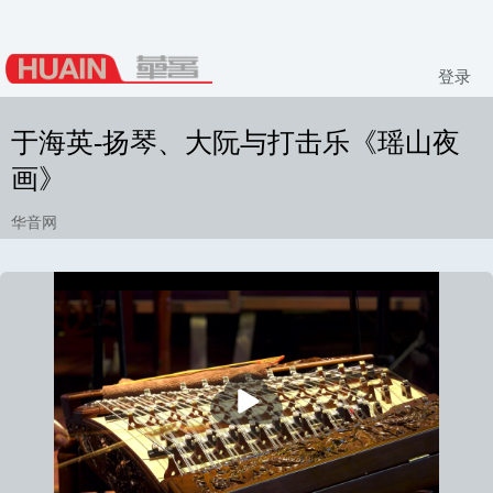
登录
于海英-扬琴、大阮与打击乐《瑶山夜
画》
华音网
播
放