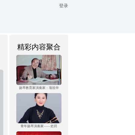
登录
精彩内容聚合
扬琴教育家演奏家：项祖华
青年扬琴演奏家——史玥