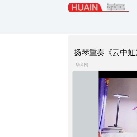
扬琴重奏《云中虹
华音网