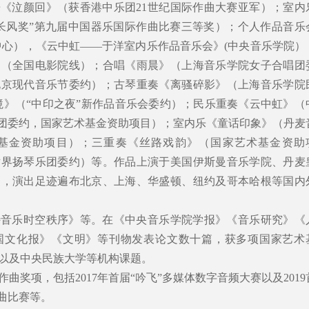
《泣颜回》（获香港中乐团21世纪国际作曲大赛亚军）；室内
长风奖”第九届中国器乐国际作曲比赛三等奖）；个人作品音乐
中心），《云中虹——于洋室内乐作品音乐会》(中央音乐学院）
》（全国电影院线）；合唱《雨晨》（上海音乐学院女子合唱团
北京现代音乐节委约）；古琴重奏《离骚碎影》（上海音乐学院
境》（“中印之夜”新作品音乐会委约）；民乐重奏《云中虹》（
奏团委约，国家艺术基金资助项目）；室内乐《童话印象》（丹麦
基金资助项目）；三重奏《丝路戏韵》（国家艺术基金资助
世界扬琴乐团委约）等。作品上演于美国伊斯曼音乐学院、丹麦
台，演出足迹遍布北京、上海、华盛顿、纽约及哥本哈根等国内
特音乐时空秩序》等。在《中央音乐学院学报》《音乐研究》《
国文化报》《文明》等刊物发表论文数十篇，获多项国家艺术
以及中央民族大学等机构课题。
曲奖项，包括2017年首届“吟飞”多媒体数字音频大赛以及2019
曲比赛等。