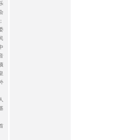
乐
会
；
委
民
中
音
项
皇
外
人
基
首