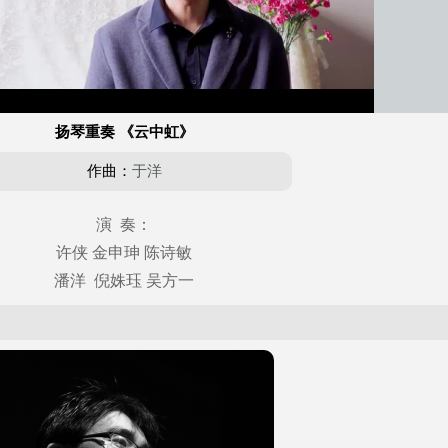
扬琴重奏 《云中虹》
作曲：
于洋
演 奏：
许侠 金申珅 陈诗敏
潘洋 倪姝珏 吴方一