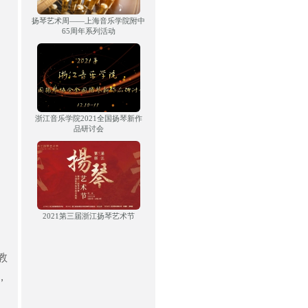
扬琴艺术周——上海音乐学院附中
65周年系列活动
浙江音乐学院2021全国扬琴新作
品研讨会
2021第三届浙江扬琴艺术节
教
，