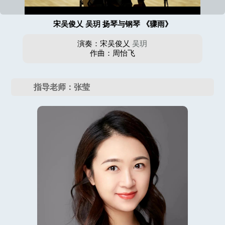
宋吴俊乂 吴玥 扬琴与钢琴 《骤雨》
演奏：宋吴俊乂
吴玥
作曲：周怡飞
指导老师：张莹