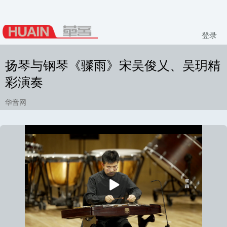
登录
扬琴与钢琴《骤雨》宋吴俊乂、吴玥精
彩演奏
华音网
播
放