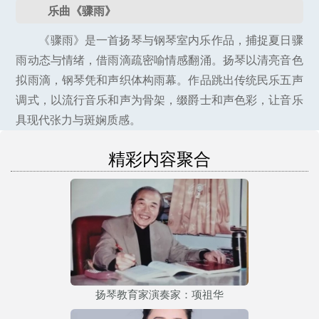
乐曲《骤雨》
《骤雨》是一首扬琴与钢琴室内乐作品，捕捉夏日骤
雨动态与情绪，借雨滴疏密喻情感翻涌。扬琴以清亮音色
拟雨滴，钢琴凭和声织体构雨幕。作品跳出传统民乐五声
调式，以流行音乐和声为骨架，缀爵士和声色彩，让音乐
具现代张力与斑娴质感。
精彩内容聚合
扬琴教育家演奏家：项祖华