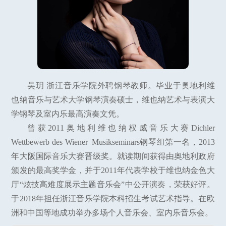
吴玥 浙江音乐学院外聘钢琴教师。毕业于奥地利维
也纳音乐与艺术大学钢琴演奏硕士，维也纳艺术与表演大
学钢琴及室内乐最高演奏文凭。
曾获2011奥地利维也纳权威音乐大赛Dichler
Wettbewerb des Wiener Musikseminars钢琴组第一名，2013
年大阪国际音乐大赛晋级奖。就读期间获得由奥地利政府
颁发的最高奖学金，并于2011年代表学校于维也纳金色大
厅“炫技高难度展示主题音乐会”中公开演奏，荣获好评。
于2018年担任浙江音乐学院本科招生考试艺术指导。在欧
洲和中国等地成功举办多场个人音乐会、室内乐音乐会。