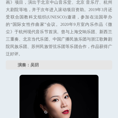
画》项目，演出于北京中山音乐堂、北京 音乐厅、杭州
大剧院等地，并于次年进入滚动项目资助。2019年3月还
受联合国教科文组织(UNESCO)邀请，参加在法国举办
的“国际女性作曲家”会议。2020年9月室内乐作品《微
尘》于杭州现代音乐节首演。曾与上海交响乐团、新西兰
三重奏、北京当代乐团、中国广播民族乐团与浙江歌舞剧
院民族乐团、苏州民族管弦乐团等乐团合作，作品获得广
泛好评。
演奏：吴玥