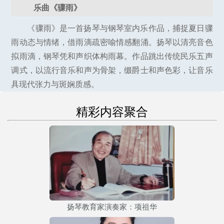
乐曲《骤雨》
《骤雨》是一首扬琴与钢琴室内乐作品，捕捉夏日骤
雨动态与情绪，借雨滴疏密喻情感翻涌。扬琴以清亮音色
拟雨滴，钢琴凭和声织体构雨幕。作品跳出传统民乐五声
调式，以流行音乐和声为骨架，缀爵士和声色彩，让音乐
具现代张力与斑娴质感。
精彩内容聚合
扬琴教育家演奏家：项祖华