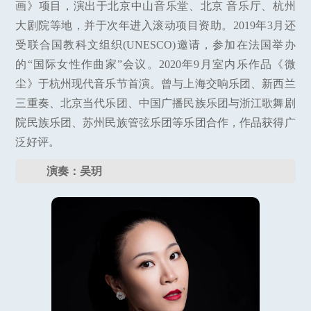
画》项目，演出于北京中山音乐堂、北京 音乐厅、杭州
大剧院等地，并于次年进入滚动项目资助。2019年3月还
受联合国教科文组织(UNESCO)邀请，参加在法国举办
的“国际女性作曲家”会议。2020年9月室内乐作品《微
尘》于杭州现代音乐节首演。曾与上海交响乐团、新西兰
三重奏、北京当代乐团、中国广播民族乐团与浙江歌舞剧
院民族乐团、苏州民族管弦乐团等乐团合作，作品获得广
泛好评。
演奏：吴玥