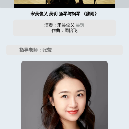
宋吴俊乂 吴玥 扬琴与钢琴 《骤雨》
演奏：宋吴俊乂
吴玥
作曲：周怡飞
指导老师：张莹