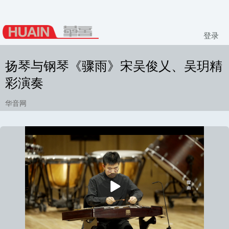
登录
扬琴与钢琴《骤雨》宋吴俊乂、吴玥精
彩演奏
华音网
播
放