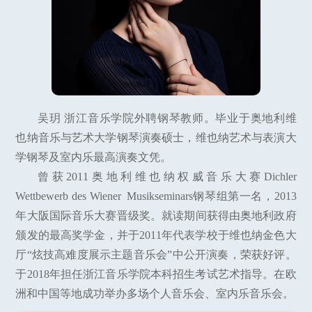
吴玥 浙江音乐学院外聘钢琴教师。毕业于奥地利维
也纳音乐与艺术大学钢琴演奏硕士，维也纳艺术与表演大
学钢琴及室内乐最高演奏文凭。
曾获2011奥地利维也纳权威音乐大赛Dichler
Wettbewerb des Wiener Musikseminars钢琴组第一名，2013
年大阪国际音乐大赛晋级奖。就读期间获得由奥地利政府
颁发的最高奖学金，并于2011年代表学校于维也纳金色大
厅“炫技高难度展示主题音乐会”中公开演奏，荣获好评。
于2018年担任浙江音乐学院本科招生考试艺术指导。在欧
洲和中国等地成功举办多场个人音乐会、室内乐音乐会。