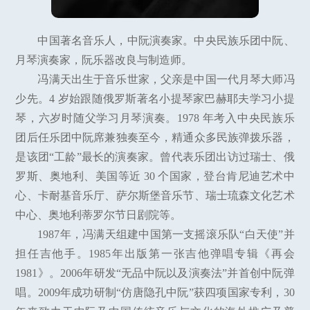
中国著名音乐人，中阮演奏家。中央民族乐团中阮、
月琴演奏家，阮乐器改良与制造师。
冯满天出生于音乐世家，父亲是中国一代月琴大师冯
少先。4 岁始跟随俄罗斯著名小提琴家巴赫耶夫学习小提
琴，六岁时随父学习月琴演奏。1978 年考入中央民族乐
团后任乐团中阮席兼独奏至今，精通众多民族弹拨乐器，
是该团“工龄”最长的演奏家。曾代表乐团出访过瑞士、俄
罗斯、奥地利、美国等近 30 个国家，登台肯尼迪艺术中
心、卡耐基音乐厅、萨尔斯堡音乐节、瑞士琉森文化艺术
中心、奥地利蒂罗尔节日剧院等。
1987年，冯满天组建中国第一支摇滚乐队“白天使”并
担任吉他手。1985年出版第一张吉他弹唱专辑《再会
1981》。2006年研发“无品中阮以及演奏法”并首创中阮弹
唱。2009年成功研制“仿唐隐孔中阮”获四项国家专利，30