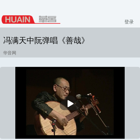
登录
冯满天中阮弹唱《善哉》
华音网
播
放