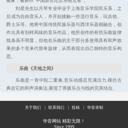
奏家，被称作“中国新世纪音乐拓荒者”。
刘星先生以月琴专业毕业于上海音乐学院民乐系，之
后成为自由音乐人，并开始接触一些流行音乐，玩吉他、
爵士乐等。他将中国传统民族乐器与西洋乐器相融合，创
作出具有别样风味的音乐作品，他所创作的有些乐曲旋律
线条虽不明显，但他在乐曲的主干部分多使用具有和声效
果的多个音来代替单旋律，从而表现出自己独特的音乐构
思。
乐曲《天地之间》
乐曲是一首中阮二重奏,音乐动感且充满活力,模仿古
典吉它的和声演奏法,展现了弹拨乐点与线的完美结合。
关于我们
联系我们
投稿
华音录制
华音网站 精彩无限！
Since 1999