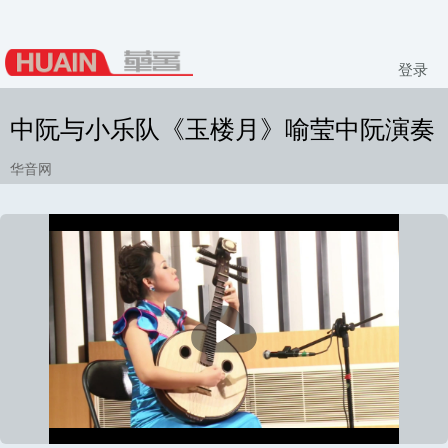
登录
中阮与小乐队《玉楼月》喻莹中阮演奏
华音网
播
放