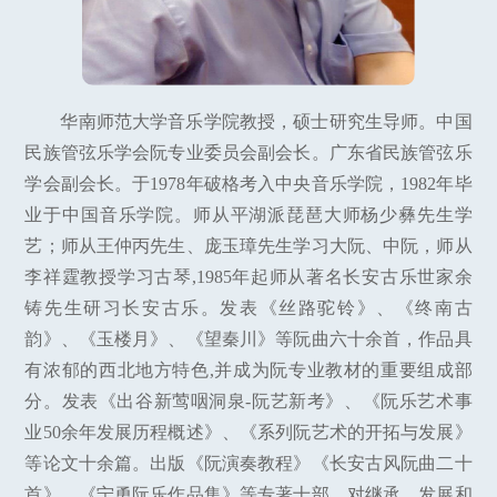
华南师范大学音乐学院教授，硕士研究生导师。中国
民族管弦乐学会阮专业委员会副会长。广东省民族管弦乐
学会副会长。于1978年破格考入中央音乐学院，1982年毕
业于中国音乐学院。师从平湖派琵琶大师杨少彝先生学
艺；师从王仲丙先生、庞玉璋先生学习大阮、中阮，师从
李祥霆教授学习古琴,1985年起师从著名长安古乐世家余
铸先生研习长安古乐。发表《丝路驼铃》、《终南古
韵》、《玉楼月》、《望秦川》等阮曲六十余首，作品具
有浓郁的西北地方特色,并成为阮专业教材的重要组成部
分。发表《出谷新莺咽洞泉-阮艺新考》、《阮乐艺术事
业50余年发展历程概述》、《系列阮艺术的开拓与发展》
等论文十余篇。出版《阮演奏教程》《长安古风阮曲二十
首》、《宁勇阮乐作品集》等专著十部。对继承、发展和