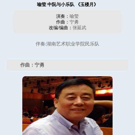
喻莹 中阮与小乐队 《玉楼月》
演奏：
喻莹
作曲：
宁勇
改编/编曲：
张延武
伴奏:湖南艺术职业学院民乐队
作曲：宁勇