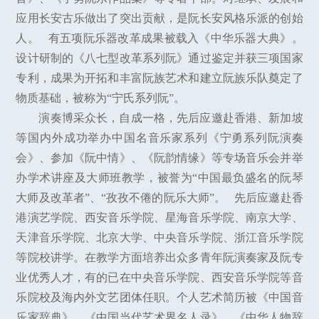
应用长安古乐做出了突出贡献，是阮长安风格乐派的创始
人。 有五项阮乐器改革成果被载入《中华乐器大典》。
设计研制的《八七型改革系列阮》通过鉴定并获三项国家
专利，成果为开拓和丰富阮族艺术和建立阮族乐队奠定了
物质基础，被称为“宁氏系列阮”。
演奏博采众长，自成一格，先后应邀赴香港、新加坡
等国内外成功举办中国名音乐家系列《宁勇系列阮演奏
会》、参加《阮中情》、《阮韵情缘》等专场音乐会并举
办学术讲座及大师班教学，被誉为“中国最负盛名的阮琴
大师及改革者”、“孜孜不倦的阮乐大师”。 先后应邀赴香
港演艺学院、西安音乐学院、星海音乐学院、南京大学、
天津音乐学院、北京大学、中央音乐学院、浙江音乐学院
等院校讲学。在教学方面培养出众多青年阮演奏家及阮专
业优秀人才，有的已在中央音乐学院、西安音乐学院等音
乐院校及海内外文艺团体任职。个人艺术简历被《中国音
乐家辞典》、《中国当代艺术界名人录》、《中华人物辞