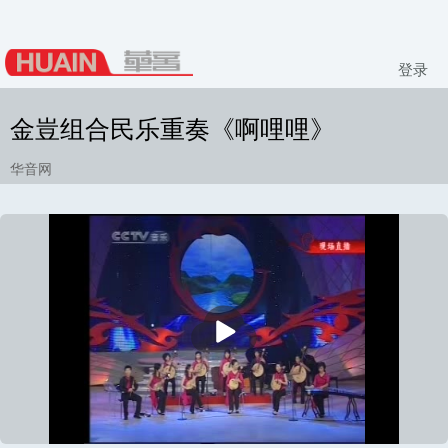
登录
金豈组合民乐重奏《啊哩哩》
华音网
播
放