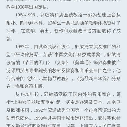
教至1996年出国定居.
1964-1996，郭敏清和洪圣茂教授一起为创建上音从
附小、附中到本科、留学生一条龙的扬琴教学体系奋斗了
32年，在教学、演出、创作和乐器改革各方面取得了成
就。
1987年，由洪圣茂设计改革，郭敏清首演及推广的81
型12平均律扬琴，荣获“中国文化部科技成果奖”；郭敏清
改编的《节日的天山》《大象》《剪羊毛》等独奏曲被广
泛采用於各専业院校的教材及比赛和音乐会曲目之中；他
们合著的《少年儿童扬琴教程》，《扬琴新曲60首》分别
在上海和台湾出版。
从1976年起，郭敏清活跃于国内外的音乐舞台，领
衔“上海女子丝弦五重奏”组，演奏足迹遍及日本、东南亚
及欧洲多国，1992年应邀成为全国第一个赴台湾演出的大
陆音乐团体。1993年赴美国十城市巡迴演出，获拉斐也特
市长颁发“城市金钥匙”荣誉。同年，上海东方人民广播电