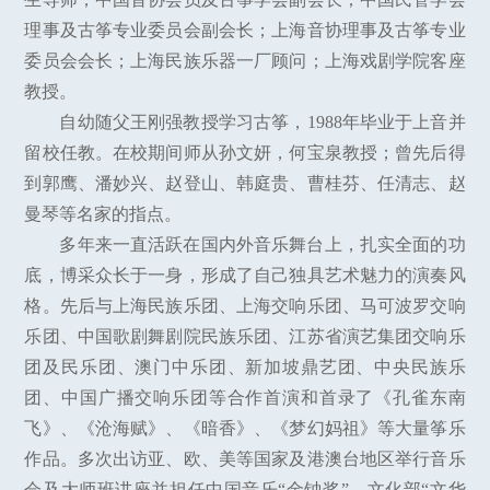
理事及古筝专业委员会副会长；上海音协理事及古筝专业
委员会会长；上海民族乐器一厂顾问；上海戏剧学院客座
教授。
自幼随父王刚强教授学习古筝，1988年毕业于上音并
留校任教。在校期间师从孙文妍，何宝泉教授；曾先后得
到郭鹰、潘妙兴、赵登山、韩庭贵、曹桂芬、任清志、赵
曼琴等名家的指点。
多年来一直活跃在国内外音乐舞台上，扎实全面的功
底，博采众长于一身，形成了自己独具艺术魅力的演奏风
格。先后与上海民族乐团、上海交响乐团、马可波罗交响
乐团、中国歌剧舞剧院民族乐团、江苏省演艺集团交响乐
团及民乐团、澳门中乐团、新加坡鼎艺团、中央民族乐
团、中国广播交响乐团等合作首演和首录了《孔雀东南
飞》、《沧海赋》、《暗香》、《梦幻妈祖》等大量筝乐
作品。多次出访亚、欧、美等国家及港澳台地区举行音乐
会及大师班讲座并担任中国音乐“金钟奖”、文化部“文华