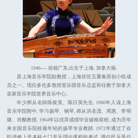
1946---- 祖籍广东,出生于上海, 加拿大籍.
原上海音乐学院副教授，上海丝弦五重奏原创小组成
员之一。现任多伦多敦煌室乐团音乐总监和任教于加拿大
皇家音乐学院世界音乐中心。
年少师从名師陈俊英、陈日英先生, 1960年入读上海
音乐学院附中, 学习扬琴、钢琴, 师从洪圣茂、周惠、李明
璐、肖酩教授, 1964年以优异成绩毕业破格留校, 成为历年
来全国音乐院校最年轻的扬琴专业教師. 1972年通过了在
职进修上音本科七门音乐理论课程的考试, 调任民乐系任