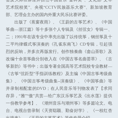
艺术院校奖”、央视“CCTV民族器乐大赛”、新加坡教育
部、艺理会主办的国内外重大民乐比赛评委。
出版了《蕉窗夜雨》、《王蔚的古筝艺术》、《中国
筝曲—浙江篇》等十多张个人专辑及《丝弦女》专辑一、
二；1991年在该专业中率先出版了以传统筝，钢丝筝及十
二平均律蝶式筝演奏的《孔雀东南飞》CD专辑，引起强
烈的反响，并多次再版发行。创作独奏曲《畲山茶歌》及
改编十余首筝曲分别收入在《中国古筝名曲荟萃》、《古
筝新韵》等书中；出版专著全国高等艺术院校专业教材—
《古筝“弦距型”手指训练教程》及主编《中国古筝考级曲
集》、《中国古筝考级曲集--演奏级》、《中国筝曲》等
并录制相配套的DVD；在人民音乐等刊物发表了【求同
存异，“雅”“傲”共赏—给广东汉乐筝艺及《出水莲》提供
一份教学参考】、《潮州音乐与潮州筝》等多篇论文。电
台、电视台曾录制《天资聪颖、勤奋好学》、《一枝红杏
出墙来》、《王蔚的古筝艺术》等作专题介绍。