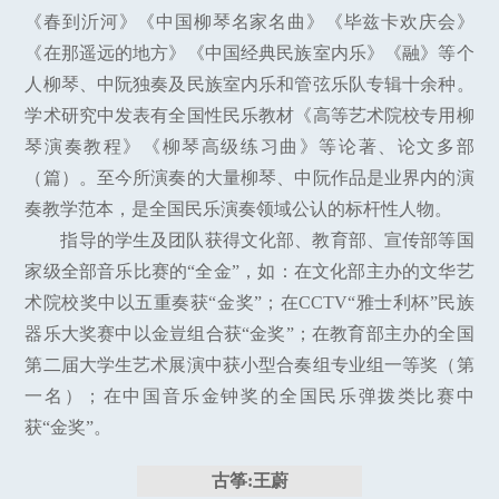
《春到沂河》《中国柳琴名家名曲》《毕兹卡欢庆会》
《在那遥远的地方》《中国经典民族室内乐》《融》等个
人柳琴、中阮独奏及民族室内乐和管弦乐队专辑十余种。
学术研究中发表有全国性民乐教材《高等艺术院校专用柳
琴演奏教程》《柳琴高级练习曲》等论著、论文多部
（篇）。至今所演奏的大量柳琴、中阮作品是业界内的演
奏教学范本，是全国民乐演奏领域公认的标杆性人物。
指导的学生及团队获得文化部、教育部、宣传部等国
家级全部音乐比赛的“全金”，如：在文化部主办的文华艺
术院校奖中以五重奏获“金奖”；在CCTV“雅士利杯”民族
器乐大奖赛中以金豈组合获“金奖”；在教育部主办的全国
第二届大学生艺术展演中获小型合奏组专业组一等奖（第
一名）；在中国音乐金钟奖的全国民乐弹拨类比赛中
获“金奖”。
古筝:王蔚