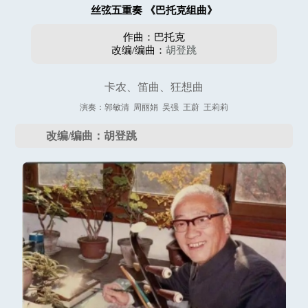
丝弦五重奏 《巴托克组曲》
作曲：巴托克
改编/编曲：
胡登跳
卡农、笛曲、狂想曲
演奏：郭敏清 周丽娟 吴强 王蔚 王莉莉
改编/编曲：胡登跳