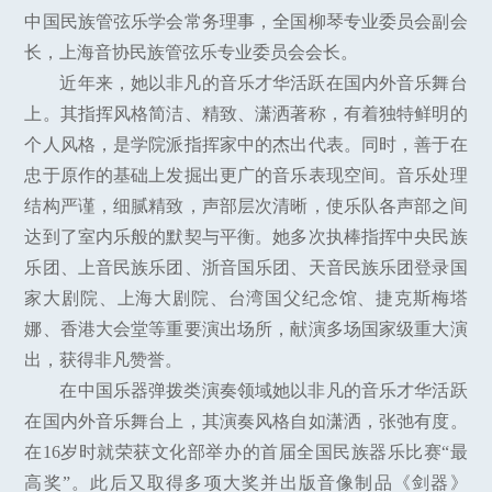
中国民族管弦乐学会常务理事，全国柳琴专业委员会副会
长，上海音协民族管弦乐专业委员会会长。
近年来，她以非凡的音乐才华活跃在国内外音乐舞台
上。其指挥风格简洁、精致、潇洒著称，有着独特鲜明的
个人风格，是学院派指挥家中的杰出代表。同时，善于在
忠于原作的基础上发掘出更广的音乐表现空间。音乐处理
结构严谨，细腻精致，声部层次清晰，使乐队各声部之间
达到了室内乐般的默契与平衡。她多次执棒指挥中央民族
乐团、上音民族乐团、浙音国乐团、天音民族乐团登录国
家大剧院、上海大剧院、台湾国父纪念馆、捷克斯梅塔
娜、香港大会堂等重要演出场所，献演多场国家级重大演
出，获得非凡赞誉。
在中国乐器弹拨类演奏领域她以非凡的音乐才华活跃
在国内外音乐舞台上，其演奏风格自如潇洒，张弛有度。
在16岁时就荣获文化部举办的首届全国民族器乐比赛“最
高奖”。此后又取得多项大奖并出版音像制品《剑器》