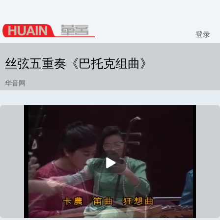
登录
丝弦五重奏《巴托克组曲》
华音网
播
放