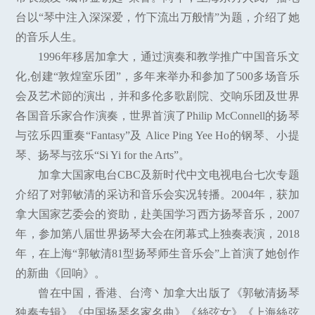
台以“琴中注入深深爱，竹下流出万般情”为题，介绍了她
的音乐人生。
1996年移居加拿大，通过演奏和教学推广中国音乐文
化,创建“敦煌室乐团”，多年来举办和参加了500多场音乐
会及艺术節的演出，并和多伦多歌剧院、交响乐团及世界
各国音乐家合作演奏，世界首演了Philip McConnell的扬琴
与弦乐四重奏“Fantasy”及 Alice Ping Yee Ho的钢琴、小提
琴、扬琴与弦乐“Si Yi for the Arts”。
加拿大国家电台CBC及新时代中文电视电台七次专题
介绍了对郭敏清的采访和音乐会实况转播。2004年，获加
拿大国家艺委会的资助，赴美国学习西方扬琴音乐，2007
年，参加第八届世界扬琴大会在闭幕式上独奏表演，2018
年，在上海“郭敏清81型扬琴师生音乐会”上首演了她创作
的新曲《回响》。
曾在中国，香港、台湾丶加拿大出版了《郭敏清扬琴
独奏专辑》《中国扬琴名家名曲》《絲弦女》《上海絲弦