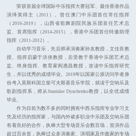
荣获首届全球国际中乐指挥大赛冠军、最佳香港作品
演绎奖得主（2011）。曾任澳门中乐团首任常任指挥
（2016-2019），山西省歌舞剧院民族乐团首任艺术总
监、首席指挥（2014-2015），香港中乐团首任特邀助理
指挥（2011-2012）。
自幼学习音乐，先后师承演奏家孙友教授，文佳良教
授。指挥启蒙于洪侠教授，后受教于香港中乐团艺术总
监、终身指挥、教育家阎惠昌教授，攻读中乐指挥研究
生，并以优秀的成绩毕业。2019年以国家公派访问学者身
份考入莫斯科国立柴可夫斯基音乐学院，就读于交响乐及
歌剧指挥系，师从Stanislav Dyachenko教授，以全优成绩
毕业。
作为目前为数不多的同时拥有中西乐指挥专业学习文
凭及经历的指挥家，与国内外诸多职业中乐团及交响乐团
有着良好的合作，执棒大型专场音乐会数百场，首演作品
超过百余首，执棒过众多演奏家、演唱家及作曲家的专场