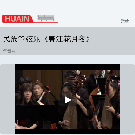
登录
民族管弦乐《春江花月夜》
华音网
播
放