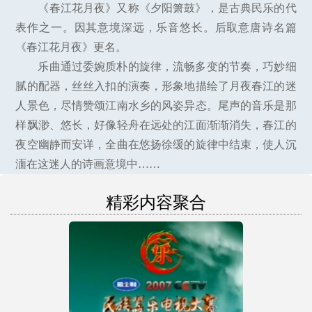
《春江花月夜》又称《夕阳箫鼓》，是古典民乐的代
表作之一。因其意境深远，乐音悠长。后取意唐诗名篇
《春江花月夜》更名。
乐曲通过委婉质朴的旋律，流畅多变的节奏，巧妙细
腻的配器，丝丝入扣的演奏，形象地描绘了月夜春江的迷
人景色，尽情赞颂江南水乡的风姿异态。尾声的音乐是那
样飘渺、悠长，好像轻舟在远处的江面渐渐消失，春江的
夜空幽静而安详，全曲在悠扬徐缓的旋律中结束，使人沉
湎在这迷人的诗画意境中……
精彩内容聚合