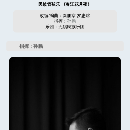
民族管弦乐 《春江花月夜》
改编/编曲：秦鹏章 罗忠熔
指挥：
孙鹏
乐团：无锡民族乐团
指挥：孙鹏