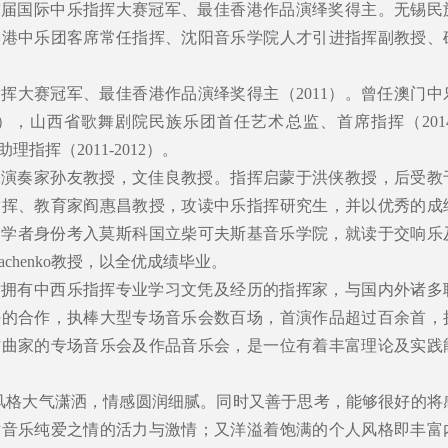
首届国际中乐指挥大赛冠军、最佳香港作品演绎奖得主。无锡民
香港中乐团客席常任指挥、沈阳音乐学院人才引进指挥副教授、
挥大赛冠军、最佳香港作品演绎奖得主（2011）。曾任澳门中
019），山西省歌舞剧院民族乐团首任艺术总监、首席指挥（2014
理指挥（2011-2012）。
承演奏家孙友教授，文佳良教授。指挥启蒙于洪侠教授，后受教
指挥、教育家阎惠昌教授，攻读中乐指挥研究生，并以优秀的成
访问学者身份考入莫斯科国立柴可夫斯基音乐学院，就读于交响乐
Dyachenko教授，以全优成绩毕业。
时拥有中西乐指挥专业学习文凭及经历的指挥家，与国内外诸多
好的合作，执棒大型专场音乐会数百场，首演作品超过百余首，
作曲家的专场音乐会及作品音乐会，是一位有着丰富理论及实践
风格大气潇洒，情感圆润细腻。同时又善于思考，能够很好的将
对音乐纯爱之情的活力与激情；又洋溢着饱满的个人风格即丰富