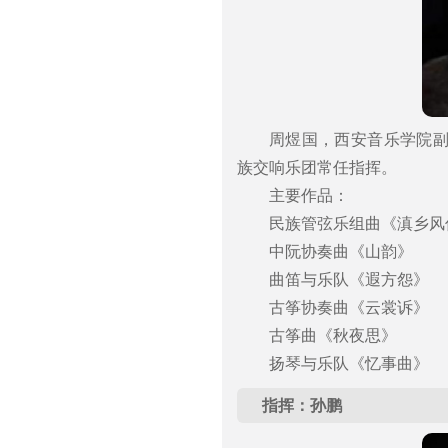
周煜国，西安音乐学院
族交响乐团常任指挥。
主要作品：
民族管弦乐组曲《滇乡风
中阮协奏曲《山韵》
曲笛与乐队《遐方怨》
古筝协奏曲《云裳诉》
古筝曲《秋夜思》
扬琴与乐队《忆事曲》
指挥：孙鹏