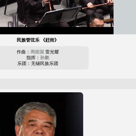
民族管弦乐 《赶街》
作曲：
周煜国
雷光耀
指挥：
孙鹏
乐团：无锡民族乐团