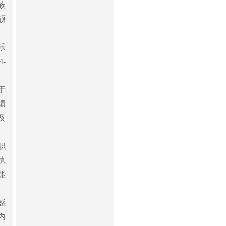
族
硕
乐
-
于
绩
及
职
执
能
感
内