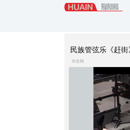
民族管弦乐《赶街
华音网