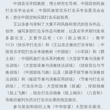
中国音乐学院教授，博士研究生导师。中国音协民族
打击乐学会会长；中国民族管弦乐打击乐专业委员会会
长；曾任中国交响乐团打击乐副首席。
王以东参与录制了大量不同风格和形式的音乐作品，
创作、编写多部打击乐作品与教材，以及在学术期刊发表
多篇论文。主要作品有：CD《鼓上铜乐》；教学
VCD《快乐学打击乐》和《王以东主奏吹打乐专辑》；中
国音乐学院打击乐考级教材《中国鼓》《小军鼓》和《爵
士鼓》；中国民族打击乐系列教程《大堂鼓节奏与演奏手
法训练》《大堂鼓滚奏与演奏技法训练》《排鼓音位与节
奏训练》《中国鼓练习曲》以及《新疆手鼓节奏与演奏技
法训练》和《板鼓节奏与演奏应用训练》《节奏与打击乐
训练》。打击乐作品：大堂鼓独奏《鼓威》，排鼓独奏
《鼓上飞舞》，组合打击乐独奏《鼓上铜乐》《八音和》
等曲目被列为历次打击乐比赛的指定曲目。
参与策划和组织上海《中华鼓宴》大型鼓乐展演、