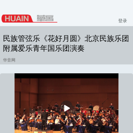
登录
民族管弦乐《花好月圆》北京民族乐团
附属爱乐青年国乐团演奏
华音网
播
放