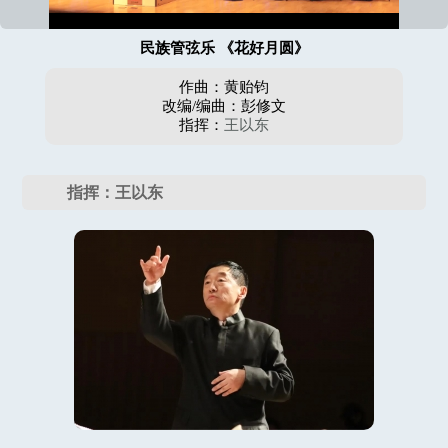
民族管弦乐 《花好月圆》
作曲：黄贻钧
改编/编曲：彭修文
指挥：
王以东
指挥：王以东