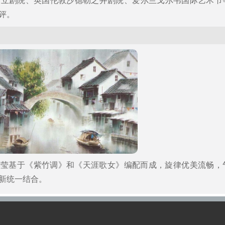
州立剧院、英国伦敦沙德勒之井剧院、爱尔兰戈尔韦国际艺术节
评。
姜莹基于《紫竹调》和《天涯歌女》编配而成，旋律优美流畅，
新统一结合。