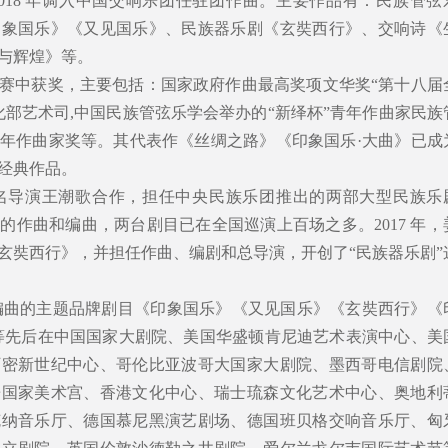
018 年调入中国交响乐团任驻团作曲。主要作品有：民族管弦
印象国乐》《又见国乐》、民族器乐剧《玄奘西行》、交响诗《
与辉煌》等。
赛中获奖，主要包括：国家政府作曲最高奖项文华奖“第十八届
化部艺术司,中国民族管弦乐学会举办的“新绎杯”青年作曲家民族
年作曲家奖等。其代表作《丝绸之路》《印象国乐·大曲》已成
经典作品。
与著名导演王潮歌合作，担任中央民族乐团推出的两部大型民族乐
的作曲和编曲，两台剧目已在全国巡演上百场之多。2017 年，
玄奘西行》，并担任作曲、编剧和总导演，开创了“民族器乐剧”
曲/编曲的主题品牌剧目《印象国乐》《又见国乐》《玄奘西行》《
等先后在中国国家大剧院、美国华盛顿肯尼迪艺术表演中心、美
阿密新世纪中心、哥伦比亚波哥大国家大剧院、墨西哥电信剧院
哥国家美术宫、香港文化中心、瑞士琉森文化艺术中心、奥地利
克纳音乐厅、德国慕尼黑演艺剧场、德国班贝格交响音乐厅、匈