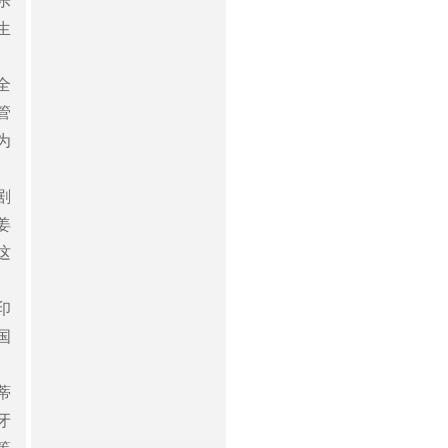
乐
生
全
管
为
剧
姜
这
印
国
、
蒂
牙