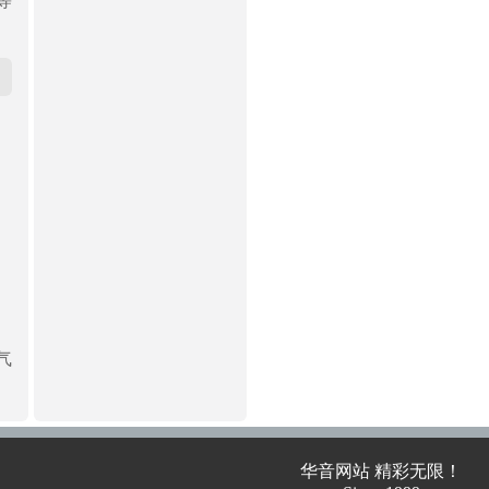
等
气
华音网站 精彩无限！