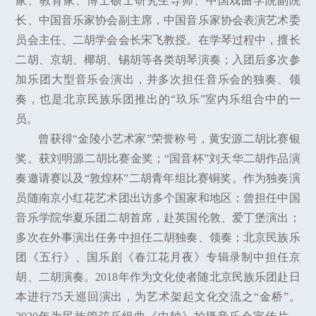
家、教育家、博士硕士研究生导师、中国戏曲学院副院
长、中国音乐家协会副主席，中国音乐家协会表演艺术委
员会主任、二胡学会会长宋飞教授。在学琴过程中，擅长
二胡、京胡、椰胡、锡胡等各类胡琴演奏；入团后多次参
加乐团大型音乐会演出，并多次担任音乐会的独奏、领
奏，也是北京民族乐团推出的“玖乐”室内乐组合中的一
员。
曾获得“金陵小艺术家”荣誉称号，黄安源二胡比赛银
奖。获刘明源二胡比赛金奖；“国音杯”刘天华二胡作品演
奏邀请赛以及“敦煌杯”二胡青年组比赛铜奖。作为独奏演
员随南京小红花艺术团出访多个国家和地区；曾担任中国
音乐学院华夏乐团二胡首席，赴英国伦敦、爱丁堡演出；
多次在外事演出任务中担任二胡独奏、领奏；北京民族乐
团《五行》、国乐剧《春江花月夜》专辑录制中担任京
胡、二胡演奏。2018年作为文化使者随北京民族乐团赴日
本进行75天巡回演出，为艺术架起文化交流之“金桥”。