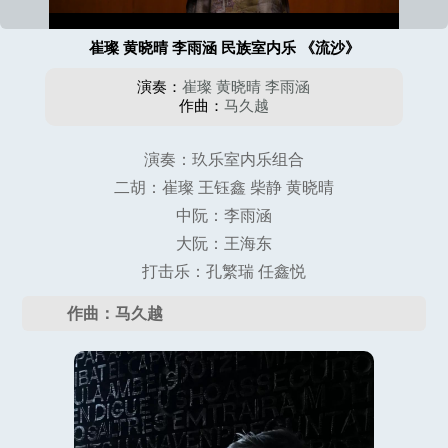
崔璨 黄晓晴 李雨涵 民族室内乐 《流沙》
演奏：
崔璨
黄晓晴
李雨涵
作曲：
马久越
演奏：玖乐室内乐组合
二胡：崔璨 王钰鑫 柴静 黄晓晴
中阮：李雨涵
大阮：王海东
打击乐：孔繁瑞 任鑫悦
作曲：马久越