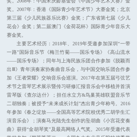
奖。2008年：中国宋庆龄基金会《中国少年艺术大赛》金
奖。2007年：香港《国际青少年艺术节》大赛金奖；北京
第三届《少儿民族器乐比赛》金奖；广东省第七届《少儿
花会》金奖；第二届澳门《金荷花杯》国际青少年音乐大
赛金奖。
主要艺术经历：2018年、2019年受邀参加深圳“一带
一路”国际音乐节《梅兰竹菊——国乐专场》《高山流水
——国乐专场》；同年与上海民族乐团合作参加《脱颖而
出Ⅲ》青年演奏家协奏曲音乐会，与中国交响乐团合作参
加《王者荣耀》交响音乐会巡演。2017年在第五届弓弦艺
术节之雷琴艺术展示暨传习研修汇报音乐会中移植并首演
雷琴版《查尔达什》；担任水立方&鸟巢英雄联盟音乐节
二胡独奏；被授予“未来成长计划”杰出青少年称号。2016
年参加《春之绽放——全国高等艺术院校优秀二胡学生汇
演音乐会》；演奏马光陆先生创作的坠胡曲《小宫花变奏
曲》获得“金胡琴奖”及最高网络人气奖。2015年受邀代表