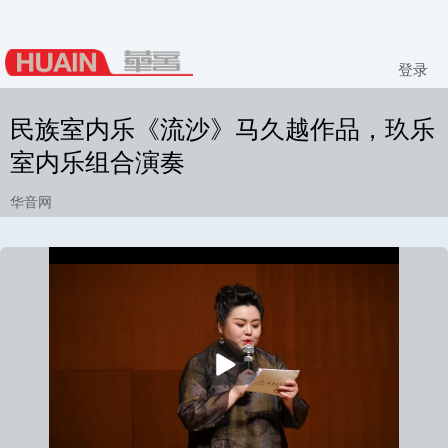
登录
民族室内乐《流沙》马久越作品，玖乐
室内乐组合演奏
华音网
播
放