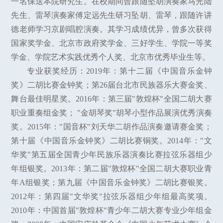
一名保送本院研究生。在校期间曾跟随坠胡演奏家马光陆
先生、雷琴演奏家傅定远先生研习坠胡、雷琴，跟随许讲
德老师学习京剧唱腔演奏。其学习成绩优异，曾多次获得
国家奖学金、北京市政府奖学金、三好学生、学院一等奖
学金、学院艺术实践优秀个人奖、北京市优秀毕业生等。
专业获奖经历：2019年：第十二届《中国音乐金钟
奖》二胡比赛金钟奖；第26届台北市民族器乐大赛金奖、
舞台最佳明星奖。2016年：第三届"敦煌杯"全国二胡大赛
职业重奏组金奖； "金胡琴奖"胡琴小型作品展演优秀演奏
奖。2015年："国音杯"刘天华二胡作品演奏邀请赛金奖；
第十届《中国音乐金钟奖》二胡比赛铜奖。2014年："文
华奖"第五届全国青少年民族乐器演奏比赛拉弦乐器组少
年组银奖。2013年：第二届"敦煌杯"全国二胡大赛职业青
年A组银奖；第九届《中国音乐金钟奖》二胡比赛银奖。
2012年：第四届"文华奖"拉弦乐器组少年组最高奖项。
2010年：中国首届"敦煌杯"青少年二胡大赛专业少年组金