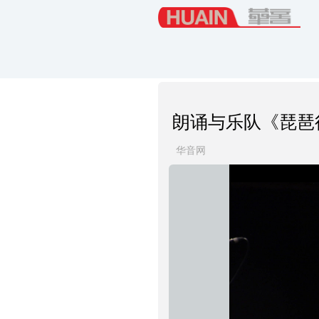
朗诵与乐队《琵琶行
华音网