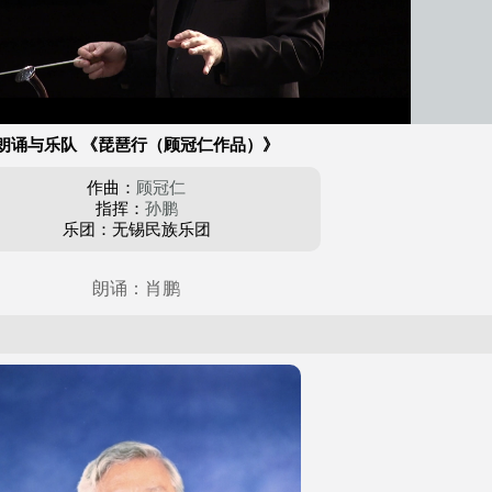
朗诵与乐队 《琵琶行（顾冠仁作品）》
作曲：
顾冠仁
指挥：
孙鹏
乐团：无锡民族乐团
朗诵：肖鹏