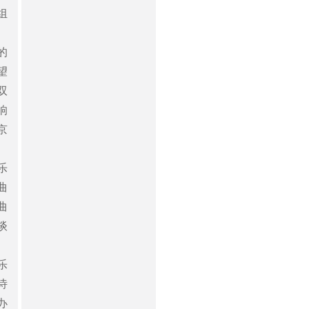
组
、
的
望
双
响
京
乐
曲
曲
谈
乐
诗
办