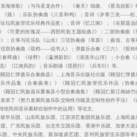
《东海渔歌》（与马圣龙合作）、《春天》组曲、《星岛掠影》
》《路》；乐队协奏曲《八音和鸣》；音诗《岁寒三友——松
华乐论坛民族管弦乐经典作品奖）；音诗《忆江南》；《在那遥远
1》《可爱的玫瑰花——西部民歌主题组曲2》；二胡协奏曲《
诗》；古筝与弦乐队《山水》三弦协奏曲《草原》；曲笛、古筝
三弦双协奏曲《双档——说书人》；弹拨乐合奏《三六》《驼铃
《春晖曲》《绿野》《瀛洲新韵》《清清洋山河》；小合奏《
流》《江南风韵》；音乐朗诵《琵琶行》《兵车行》等。
《顾冠仁弹拨乐合奏曲选》，上海音乐出版社出版《顾冠仁弹拨
弦乐作品集（合奏曲卷）》《顾冠仁民族管弦乐作品（协奏
版《顾冠仁民族器乐重奏及小型合奏曲集》《顾冠仁新江南絲竹
上发表了《努力发展民族乐队交响性功能及交响性创作手法》《
传统民间音乐素材在创作中的运用》等论文。
新加坡华乐团、山东民族乐团、江苏演艺集团民族乐团、上海民族
乐团、广东民族乐团、台北市立国乐团、香港中乐团、加拿大庇
乐团、中央民族乐团、新加坡鼎艺团、苏州民族管弦乐团等举