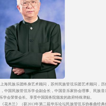
。上海民族乐团终身艺术顾问，苏州民族管弦乐团艺术顾问，历
监，中国民族管弦乐学会副会长，中国音乐家协会理事、民族音
乐学会荣誉会长。享受中国国务院颁发的政府特殊津贴。
《花木兰》（获2013年第二屆华乐论坛民族管弦乐协奏曲经典