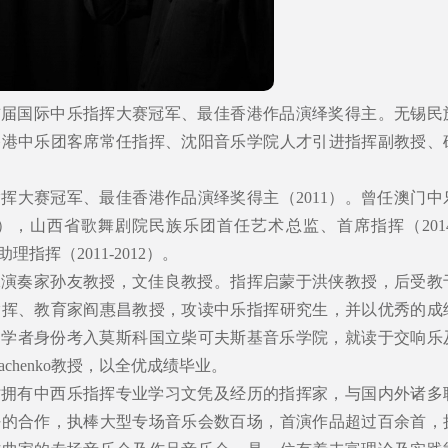
首届国际中乐指挥大赛冠军、最佳香港作品演绎奖得主。无锡民
香港中乐团客席常任指挥、沈阳音乐学院人才引进指挥副教授、
挥大赛冠军、最佳香港作品演绎奖得主（2011）。曾任澳门中
019），山西省歌舞剧院民族乐团首任艺术总监、首席指挥（2014
理指挥（2011-2012）。
承演奏家孙友教授，文佳良教授。指挥启蒙于洪侠教授，后受教
指挥、教育家阎惠昌教授，攻读中乐指挥研究生，并以优秀的成
访问学者身份考入莫斯科国立柴可夫斯基音乐学院，就读于交响乐
Dyachenko教授，以全优成绩毕业。
时拥有中西乐指挥专业学习文凭及经历的指挥家，与国内外诸多
好的合作，执棒大型专场音乐会数百场，首演作品超过百余首，