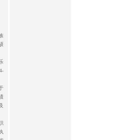
族
硕
乐
-
于
绩
及
职
执