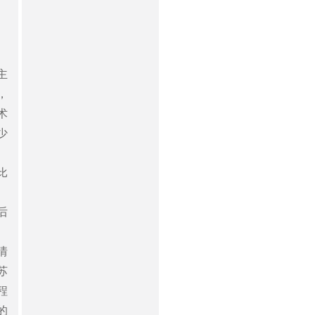
主
，
术
少
比
、
后
情
苏
程
的