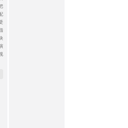
把
配
受
指
决
演
视