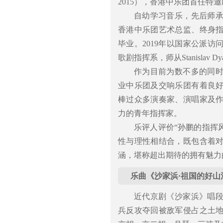
2015），香港中乐团首任特邀助
自幼学习音乐，先后师
香港中乐团艺术总监、终身
毕业。2019年以国家公派
歌剧指挥系，师从Stanislav 
作为目前为数不多的同
业中乐团及交响乐团有着良
棒过众多演奏家、演唱家及
力的青年指挥家。
乐评人评价“孙鹏的指挥
性与理性相结合，既包含着
涵，堪称超出期待的拥有魅力
乐曲《沙家浜·祖国的好山
近代京剧《沙家浜》唱
兵反攻夺回被敌军侵占之土