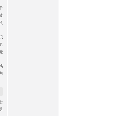
于
绩
及
职
执
能
感
内
士
器