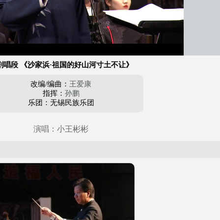
剧唱段 《沙家浜·祖国的好山河寸土不让》
改编/编曲：
王爱康
指挥：
孙鹏
乐团：无锡民族乐团
演唱：小王彬彬