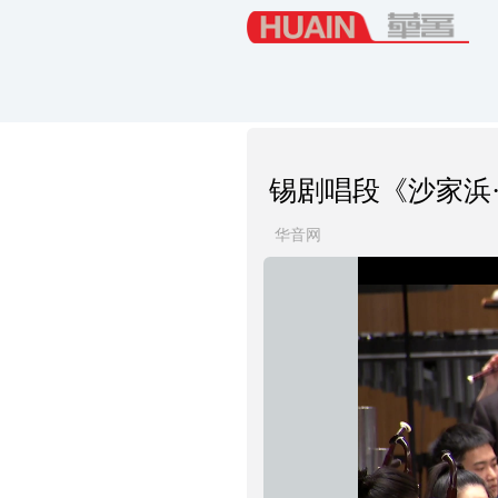
锡剧唱段《沙家浜
华音网