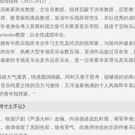
理指挥（2011-2012）。
承演奏家孙友教授，文佳良教授。指挥启蒙于洪侠教授，后受教
指挥、教育家阎惠昌教授，攻读中乐指挥研究生，并以优秀的成
访问学者身份考入莫斯科国立柴可夫斯基音乐学院，就读于交响乐
Dyachenko教授，以全优成绩毕业。
时拥有中西乐指挥专业学习文凭及经历的指挥家，与国内外诸多
好的合作，执棒大型专场音乐会数百场，首演作品超过百余首，
作曲家的专场音乐会及作品音乐会，是一位有着丰富理论及实践
风格大气潇洒，情感圆润细腻。同时又善于思考，能够很好的将
对音乐纯爱之情的活力与激情；又洋溢着饱满的个人风格即丰富
的青年指挥家。”
河寸土不让》
段。根据沪剧《芦荡火种》改编。内容描述战乱时期，将军率领
地。曲调保留了原剧色彩，饶有英气。此曲用传统的京剧伴奏乐