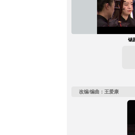
锡
改编/编曲：王爱康