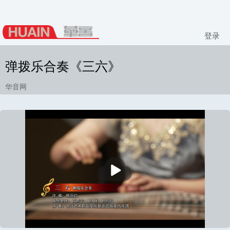
登录
弹拨乐合奏《三六》
华音网
播
放