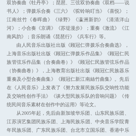
双协奏曲《牡丹亭》；琵琶、三弦双协奏曲《双档——说
书人》；弹拨乐合奏《三六》《驼铃响叮当》《喜悦》；
江南丝竹《春晖曲》《绿野》《瀛洲新韵》《清清洋山
河》；小合奏《京调》《苏堤漫步》；重奏《激流》《江
南风韵》；音乐朗诵《琵琶行》《兵车行》等。
由人民音乐出版社出版《顾冠仁弹拨乐合奏曲选》，
上海音乐出版社出版《顾冠仁弹拨乐作品集》《顾冠仁民
族管弦乐作品集（合奏曲卷）》《顾冠仁民族管弦乐作品
（协奏曲卷）》，上海教育出版社出版《顾冠仁民族器乐
重奏及小型合奏曲集》《顾冠仁新江南絲竹曲集》。先后
在《人民音乐》上发表了《努力发展民族乐队交响性功能
及交响性创作手法》《谈大型民族乐队的音响问题》《传
统民间音乐素材在创作中的运用》等论文。
从2005年起，先后由新加坡华乐团、山东民族乐团、
江苏演艺集团民族乐团、上海民族乐团、中央音乐学院青
年民族乐团、广东民族乐团、台北市立国乐团、香港中乐