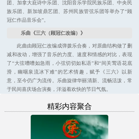
团、加拿大庇诗中乐团、沈阳音乐学院民族乐团、中央民
族乐团、新加坡鼎艺团、苏州民族管弦乐团等举办了“顾
冠仁作品音乐会”。
乐曲《三六（顾冠仁改编）》
此曲由顾冠仁改编成弹拨乐合奏，对原曲结构做了删
减和改动，增强了音乐的力度、速度和情感的对比，表现
了“大弦嘈嘈如急雨，小弦切切如私语”和“间关莺语花底
滑，幽咽泉流冰下难”的艺术情趣，赋予《三六》以新
意，至今仍广为流传。乐曲旋律华丽清新、流畅活泼，常
于民间喜庆场合演奏，洋溢着欢快的节日气氛。
精彩内容聚合