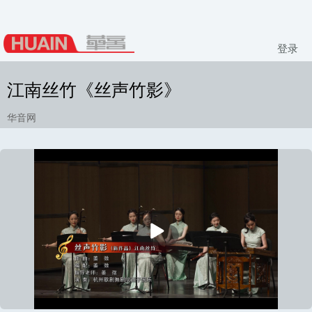
登录
江南丝竹《丝声竹影》
华音网
播
放