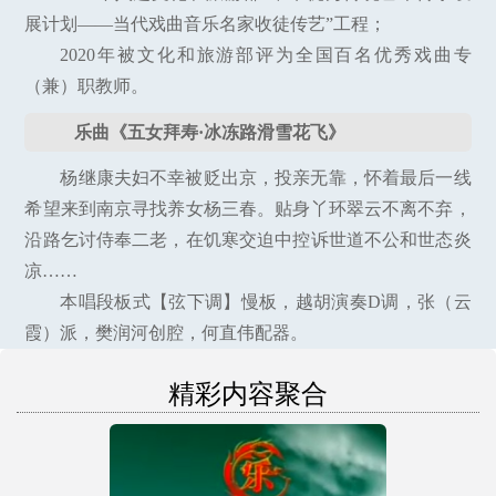
展计划——当代戏曲音乐名家收徒传艺”工程；
2020年被文化和旅游部评为全国百名优秀戏曲专
（兼）职教师。
乐曲《五女拜寿·冰冻路滑雪花飞》
杨继康夫妇不幸被贬出京，投亲无靠，怀着最后一线
希望来到南京寻找养女杨三春。贴身丫环翠云不离不弃，
沿路乞讨侍奉二老，在饥寒交迫中控诉世道不公和世态炎
凉……
本唱段板式【弦下调】慢板，越胡演奏D调，张（云
霞）派，樊润河创腔，何直伟配器。
精彩内容聚合