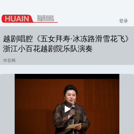
登录
越剧唱腔《五女拜寿·冰冻路滑雪花飞》
浙江小百花越剧院乐队演奏
华音网
播
放