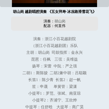
胡山岗 越剧唱腔演奏 《五女拜寿·冰冻路滑雪花飞》
演奏：
胡山岗
配器：何直伟
演奏：浙江小百花越剧院
（浙江小百花越剧团）乐队
主胡：胡山岗 司鼓指挥：金永兴
琵琶：任枫 三弦：吴维益
扬琴：宋蕾 中阮：严之强
二胡1：斯陈骏 二胡2兼中胡：吕聪颖
长笛1：陈少青 长笛2：赵一帆
笙：申晟 单簧管：梁潇
小提琴1：罗范、张斌、南亚琼
小提琴2：齐浦宁、王欣烨
中提琴：任舒晗 大提琴：商广昊