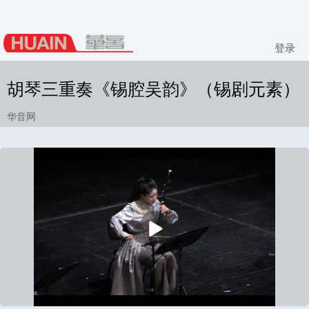
登录
胡琴三重奏《锡腔吴韵》（锡剧元素）
华音网
播
放