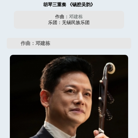
胡琴三重奏 《锡腔吴韵》
作曲：
邓建栋
乐团：无锡民族乐团
作曲：邓建栋