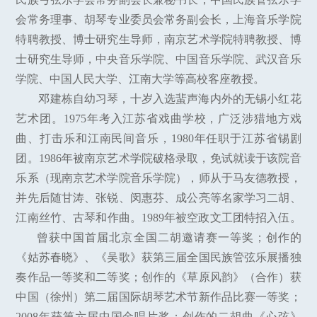
会常务理事、胡琴专业委员会常务副会长，上海音乐学院
特聘教授、博士研究生导师，南京艺术学院特聘教授、博
士研究生导师，中央音乐学院、中国音乐学院、武汉音乐
学院、中国人民大学、江南大学等高校客座教授。
邓建栋自幼习琴，十岁入选蜚声海内外的无锡小红花
艺术团。1975年考入江苏省戏曲学校，广泛涉猎地方戏
曲、打击乐和江南民间音乐，1980年任职于江苏省锡剧
团。1986年被南京艺术学院破格录取，免试就读于该院音
乐系（现南京艺术学院音乐学院），师从于马友德教授，
并先后随甘涛、张锐、闵惠芬、成公亮等名家学习二胡、
江南丝竹、古琴和作曲。1989年被空政文工团特招入伍。
曾获中国首届北京全国二胡邀请赛一等奖；创作的
《姑苏春晓》、《吴歌》获第三届全国民族管弦乐展播独
奏作品一等奖和二等奖；创作的《草原风韵》（合作）获
中国（徐州）第二届国际胡琴艺术节新作品比赛一等奖；
2008年获第六届中国金唱片奖；创作的二胡曲《心弦》