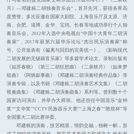
月》—邓建栋二胡独奏音乐会”，首开先河，获得各界高
度赞誉。多次应邀在国家大剧院、上海音乐厅及太原、济
南、合肥、淄博、金华、宝鸡、长春等地成功举行个人独
奏音乐会。2012年入选中央电视台“中国十大青年二胡演
奏家”，2017年获第六届华乐论坛“杰出民乐演奏家”称
号。公开发表有《偏离与回归的完美统一》、《影响现代
二胡发展的无锡籍音乐家》等多篇学术论文。录制出版有
《姑苏春晓》《第三二胡狂想曲》《二泉映月》《如来梦
组曲》《阿炳叙事曲》《邓建栋二胡演奏经典作品集》等
演奏专辑，以及书籍《邓建栋二胡演奏艺术文集》《二胡
视奏曲集》《邓建栋二胡演奏曲集》系列等。曾到数十个
国家访问演出，并举办大师班。他还担任中国音乐“金钟
奖”“文华奖”“CCTV民族器乐大赛”“上海之春”“敦煌杯”等
全国重大二胡比赛评委。
邓建栋的演奏，技艺精湛，情韵交融，独树一帜，形
成了独特的演奏风格，极富艺术表现力和感染力,被专家