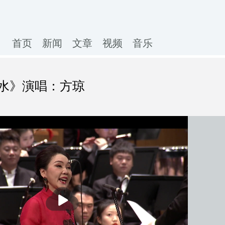
首页
新闻
文章
视频
音乐
水》演唱：方琼
播
放