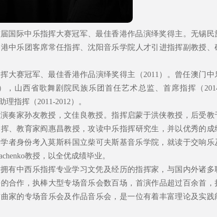
首届国际中乐指挥大赛冠军、最佳香港作品演绎奖得主。无锡民
香港中乐团客席常任指挥、沈阳音乐学院人才引进指挥副教授、
挥大赛冠军、最佳香港作品演绎奖得主（2011）。曾任澳门中
019），山西省歌舞剧院民族乐团首任艺术总监、首席指挥（2014
理指挥（2011-2012）。
承演奏家孙友教授，文佳良教授。指挥启蒙于洪侠教授，后受教
指挥、教育家阎惠昌教授，攻读中乐指挥研究生，并以优秀的成
访问学者身份考入莫斯科国立柴可夫斯基音乐学院，就读于交响乐
Dyachenko教授，以全优成绩毕业。
时拥有中西乐指挥专业学习文凭及经历的指挥家，与国内外诸多
好的合作，执棒大型专场音乐会数百场，首演作品超过百余首，
作曲家的专场音乐会及作品音乐会，是一位有着丰富理论及实践