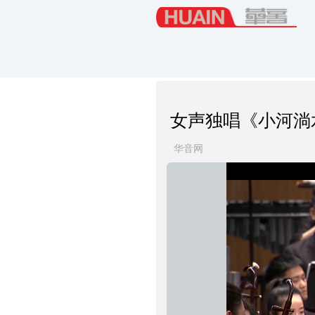
女声独唱《小河淌
华音网