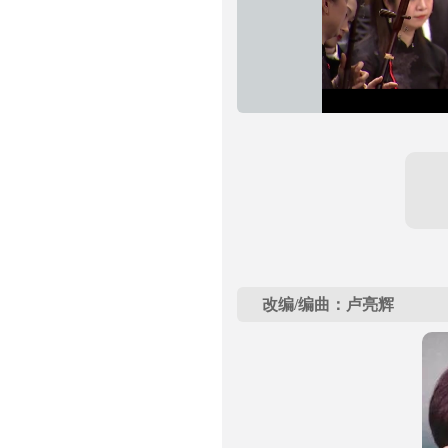
改编/编曲：卢亮辉