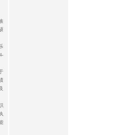
族
硕
乐
-
于
绩
及
职
执
能