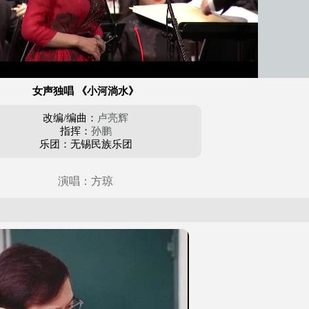
女声独唱 《小河淌水》
改编/编曲：
卢亮辉
指挥：
孙鹏
乐团：无锡民族乐团
演唱：方琼