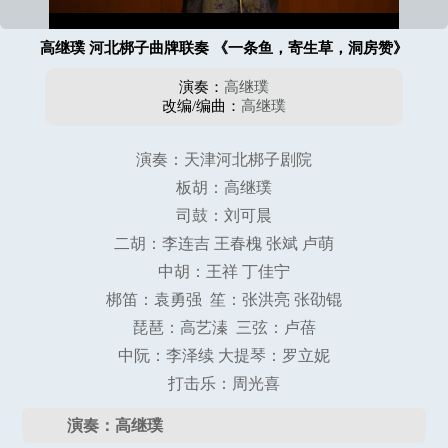
高继璞 河北梆子曲牌联奏 《一条鱼，寄生草，洞房赞》
演奏：
高继璞
改编/编曲：
高继璞
演奏：天津河北梆子剧院
板胡：高继璞
司鼓：刘可晨
二胡：李连吉 王春槐 张斌 卢萌
中胡：王祥 丁佳宁
梆笛：袁勇强 笙：张洪亮 张劭锟
琵琶：高艺溱 三弦：卢蓓
中阮：李泽续 大提琴：罗立妮
打击乐：周光喜
演奏：高继璞