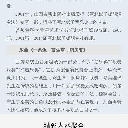
带。
2001年，山西古籍出版社出版发行《河北梆子板胡演
奏法》专著一部，填补了河北梆子音乐史上的空白。
曾被特聘为天津艺术学校河北梆子班1972届、1985
届、2001届、2017届河北梆子板胡专业教师。
乐曲《一条鱼，寄生草，洞房赞》
曲牌是戏曲音乐组成的一部分，分为“弦乐类”“吹奏
乐类”“打击乐类”，它是为配合演员舞台上表演，烘托气
氛所用的。《一条鱼，寄生草，洞房赞》联奏，是高继璞
先生在传统的基础上，用一种新的演奏方式改编的。如第
一段我采用长弓、滚压揉弦、滑泛音等手法，控制噪音，
产生了柔美的音色以及弱而不虚的内在表现力，后面再转
入快弓结束，他成为了很多人喜欢的曲目之一。
精彩内容聚合