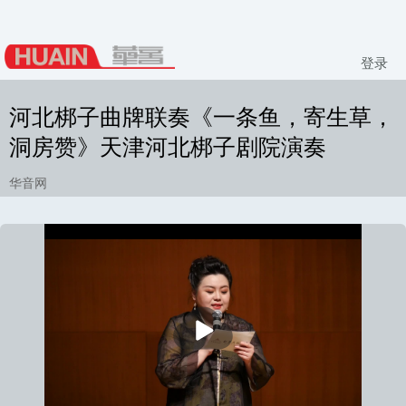
登录
河北梆子曲牌联奏《一条鱼，寄生草，
洞房赞》天津河北梆子剧院演奏
华音网
播
放