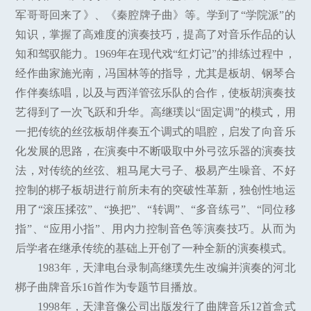
军哥哥回来了》、《秦腔牌子曲》等。学到了“学院派”的
知识，掌握了高难度的演奏技巧，提高了对音乐作品的认
知和驾驭能力。1969年在现代戏“红灯记”的排练过程中，
经作曲家施光南，冯国林等的指导，尤其是板胡、钢琴合
作伴奏练唱，以及与西洋管弦乐队的合作，使板胡演奏技
艺得到了一次飞跃和升华。高继璞以“固定调”的模式，用
一把传统的丝弦板胡伴奏五个调式的唱腔，启发了向音乐
化发展的思路，在演奏中不断吸取中外弓弦乐器的演奏技
法，对传统的丝弦、粗马尾大弓子、极易产生噪音、不好
控制的梆子板胡进行前所未有的突破性革新，独创性地运
用了“滚压揉弦”、“换把”、“转调”、“多音练弓”、“同位移
指”、“应用小指”、用内力控制音色等演奏技巧。从而为
后学者在继承传统的基础上开创了一种全新的演奏模式。
1983年，天津电台录制高继璞先生改编并演奏的河北
梆子曲牌音乐16首作为专题节目播放。
1998年，天津音像公司出版发行了曲牌音乐12首盒式