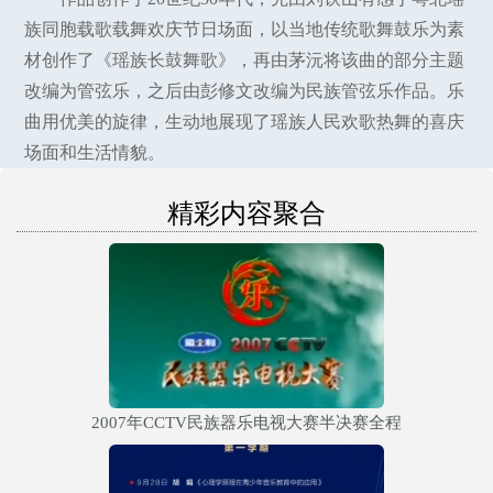
族同胞载歌载舞欢庆节日场面，以当地传统歌舞鼓乐为素
材创作了《瑶族长鼓舞歌》，再由茅沅将该曲的部分主题
改编为管弦乐，之后由彭修文改编为民族管弦乐作品。乐
曲用优美的旋律，生动地展现了瑶族人民欢歌热舞的喜庆
场面和生活情貌。
精彩内容聚合
2007年CCTV民族器乐电视大赛半决赛全程