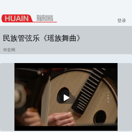
登录
民族管弦乐《瑶族舞曲》
华音网
播
放