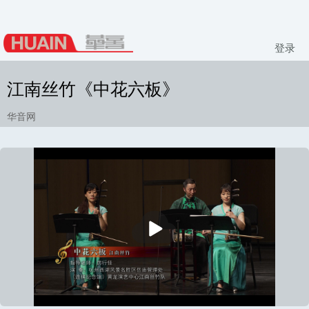
登录
江南丝竹《中花六板》
华音网
播
放