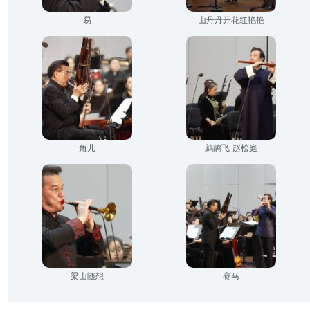
易
山丹丹开花红艳艳
角儿
鹧鸪飞-赵松庭
梁山随想
赛马