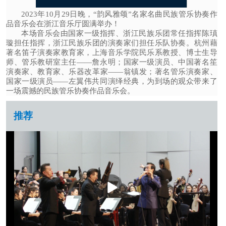
2023年10月29日晚，“韵风雅颂”名家名曲民族管乐协奏作
品音乐会在浙江音乐厅圆满举办！
本场音乐会由国家一级指挥、浙江民族乐团常任指挥陈瑱
璇担任指挥，浙江民族乐团的演奏家们担任乐队协奏。杭州藉
著名笛子演奏家教育家，上海音乐学院民乐系教授、博士生导
师、管乐教研室主任——詹永明；国家一级演员、中国著名笙
演奏家、教育家、乐器改革家——翁镇发；著名管乐演奏家、
国家一级演员——左翼伟共同演绎经典，为到场的观众带来了
一场震撼的民族管乐协奏作品音乐会。
推荐
播
放