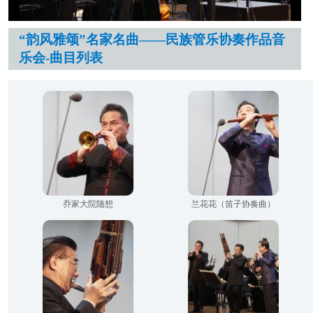
“韵风雅颂”名家名曲——民族管乐协奏作品音
乐会-曲目列表
乔家大院随想
兰花花（笛子协奏曲）