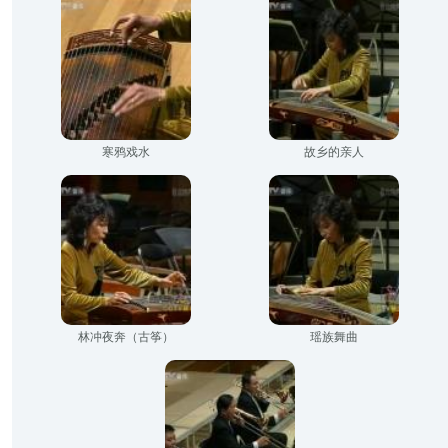
寒鸦戏水
故乡的亲人
林冲夜奔（古筝）
瑶族舞曲