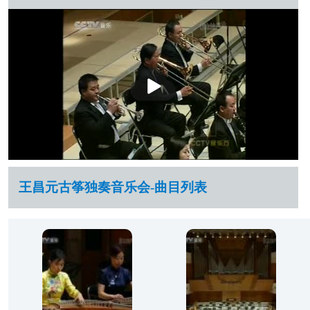
播
放
王昌元古筝独奏音乐会-曲目列表