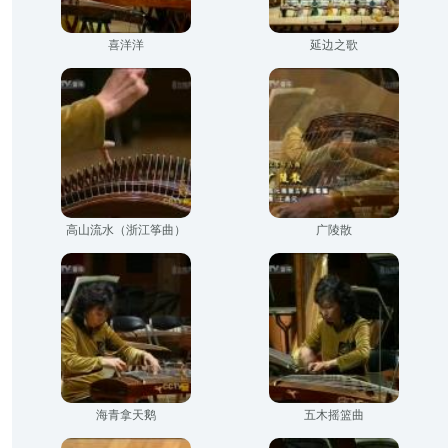
喜洋洋
延边之歌
高山流水（浙江筝曲）
广陵散
海青拿天鹅
五木摇篮曲