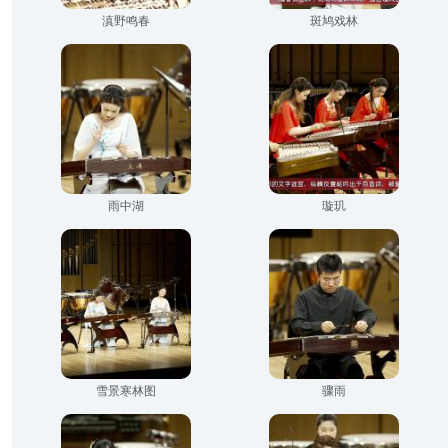
滇野鸣春
斑鸠戏林
雨中湖
璇玑
雪景寒林图
骤雨