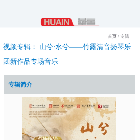
首页 / 专辑
视频专辑： 山兮·水兮——竹露清音扬琴乐
团新作品专场音乐
专辑简介