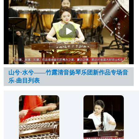
播
放
山兮·水兮——竹露清音扬琴乐团新作品专场音
乐-曲目列表