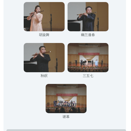
胡旋舞
幽兰逢春
秋瞑
三五七
谢幕