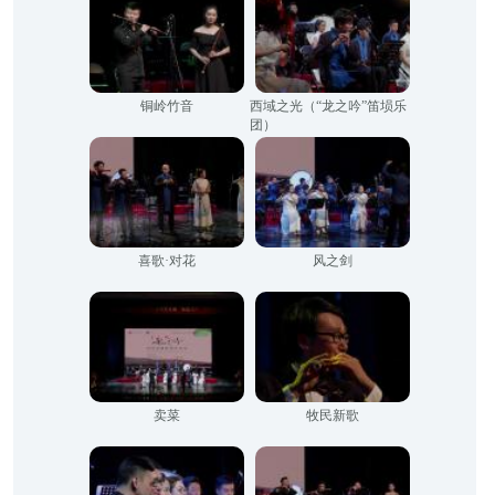
铜岭竹音
西域之光（“龙之吟”笛埙乐
团）
喜歌·对花
风之剑
卖菜
牧民新歌