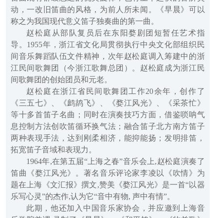
动，一改旧笛曲的风格，为前人所未闻。《早晨》可以
称之为我国现代意义笛子独奏曲的第一曲。
赵松庭从部队复员后在东阳婺剧团短暂任艺术指
导。1955年，浙江省文化局贯彻执行中央文化部组织民
间音乐舞蹈队伍文件精神，次年赵松庭调入筹建中的浙
江民间歌舞团（今浙江歌舞总团）。赵松庭成为浙江民
间歌舞团的创始团员和元老。
赵松庭在浙江省民间歌舞团工作20余年，创作了
《三五七》、《鹧鸪飞》、《婺江风光》、《采茶忙》
等十多首笛子名曲；同时在演奏技巧方面，借鉴唢呐气
息控制方法创吹笛循环换气法；融合笛子北方南方笛子
两种表现手法，达到刚柔相济，能抑能扬；发明排笛，
拓宽笛子音域和表现力。
1964年,在第五届“上海之春”音乐会上,赵松庭演奏了
笛曲《婺江风光》。著名音乐评论家李凌以《吹情》为
题在上海《文汇报》撰文,赞美《婺江风光》是一首“以器
乐写心灵”的杰作,认为它“音中有物, 声中有情”。
此期，他还加入中国音乐家协会，并应邀到上海音