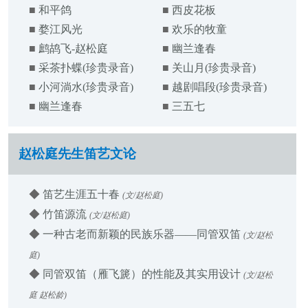
■
和平鸽
■
西皮花板
■
婺江风光
■
欢乐的牧童
■
鹧鸪飞-赵松庭
■
幽兰逢春
■
采茶扑蝶(珍贵录音)
■
关山月(珍贵录音)
■
小河淌水(珍贵录音)
■
越剧唱段(珍贵录音)
■
幽兰逢春
■
三五七
赵松庭先生笛艺文论
◆
笛艺生涯五十春
(文/赵松庭)
◆
竹笛源流
(文/赵松庭)
◆
一种古老而新颖的民族乐器——同管双笛
(文/赵松
庭)
◆
同管双笛（雁飞篪）的性能及其实用设计
(文/赵松
庭 赵松龄)