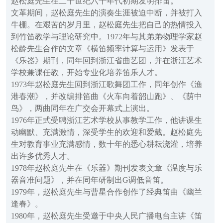
赵松庭先生在二十世纪六十年代初期发明排笛。
文革期间，赵松庭先生的演奏生涯被迫中断，并被打入
牛棚。在艰苦的岁月里，赵松庭先生把自己的热情投入
到竹笛教学与理论研究中。1972年与其弟弟物理学家赵
松龄先生合作的文章《横笛频率计算与运用》发表于
《乐器》期刊，同年回到浙江省曲艺团，并在浙江艺术
学校兼课任教，开始专业化培养笛乐人才。
1973年赵松庭先生回到浙江歌舞团工作，同年创作《渔
港春潮》，并改编排笛曲《火车向着韶山跑》、《荫中
鸟》，两曲同年在广交会开幕式上演出。
1976年正式受聘浙江艺术学校从事教学工作，他讲课生
动幽默、充满激情，深受学生的欢迎和爱戴。赵松庭先
生对教育事业充满感情，数十年的悉心耕耘浇灌，培养
出许多优秀人才。
1978年赵松庭先生在《乐器》期刊发表文章《温度与乐
器音准问题》，并在同年研制出G调低音笛。
1979年，赵松庭先生与曹星合作创作了经典笛曲《幽兰
逢春》。
1980年，赵松庭先生受邀于中央人民广播电台主讲《笛