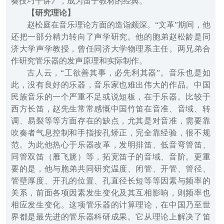
奏技巧十讲》，成为笛子教材的经典。
【研究理论】
赵松庭在音乐理论方面的造诣颇深。“文革”期间，他
还把一部分精力转向了声学研究。他的胞弟赵松龄是同
济大学声学教授，曾任同济大学物理系主任。两兄弟合
作研究管乐器的发声原理和实际制作。
古人云，“工欲善其事，必先利其器”。音乐也是如
此，没有良好的乐器，音乐家也难出伟大的作品。中国
民族音乐的一个严重不足或说短板，在于乐器。比较于
西方长笛，赵先生常常感慨中国竹笛在音准、音域、转
调、易裂等等方面存在的缺点，尤其是对音准，需要靠
吹奏者气息控制和手指按孔矫正，完全靠经验，很不规
范。为此他热心于乐器改革，发明排笛、低音弯管笛、
同管双笛（雁飞篪）等，拓宽笛子的音域、音阶。更重
要的是，他与胞弟共同研究温度、闭管、开管、管径、
管壁厚度、开孔的位置、孔直径长短等等因素与频率的
关系，前面各项因素发生变化及其互相影响，则频率也
相应发生变化。这项管乐器的计算理论，在中国乃至世
界都是最先进的管乐器科研成果。它从理论上解决了笛