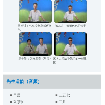
第八讲：气息控制及循环换
第九讲：形形色色的笛子
气
第十讲：怎样演奏《早晨》
艺术大师给予我们的一些建
议
先生遗韵（音频）
■
早晨
■
三五七
■
采茶忙
■
二凡