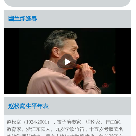
幽兰终逢春
播
放
赵松庭生平年表
赵松庭（1924-2001），笛子演奏家、理论家、作曲家、
教育家。浙江东阳人。九岁学吹竹笛，十五岁考取著名