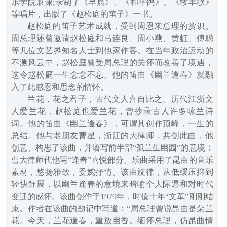
乐学院兼课;录制了《早晨》、《和平鸽》、《牧羊歌》
等唱片，出版了《赵松庭的笛子》一书。
赵松庭的笛子艺术成就，受到周恩来总理的赏识。
周总理还曾邀请赵松庭和马连良、周小燕、黄虹、傅聪
等几位文艺界知名人士到他家作客。在当年政治运动的
不测风云中，赵松庭曾受周总理的关怀而改善了境遇，
这令赵松庭一生念念不忘。他的笛曲《幽兰逢春》就融
入了此感恩和思念的情怀。
兰花，花之君子，古代文人喜自比之。历代江浙文
人爱兰花，赵松庭也爱兰花，曾抄录古人许多咏兰诗
词。他的笛曲《幽兰逢春》，可谓其创作顶峰，一生的
总结。他与老朋友曹星，浙江的大律师，共创此曲，他
创意、构思了该曲，并谱写前半部“孤兰生幽园”的意境；
曹大律师代他写“逢春”喜悦部分。乐曲采用了昆曲的音乐
素材，悠扬雅致，委婉抒情。该曲旋律，从低缓压抑到
轻快舒展，以幽兰逢春的意境来暗喻个人际遇和对时代
变迁的感怀。该曲创作于1979年，时值十年“文革”刚刚结
束。作者在该曲的题记中写道：“周总理曾说昆曲是朵兰
花。今天，兰花逢春，重放幽香。缅怀总理，仿昆曲情