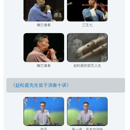
幽兰逢春
三五七
幽兰逢春
赵松庭的笛艺人生
《赵松庭先生笛子演奏十讲》
前言
第一讲：基本功训练