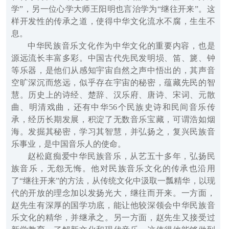
学”，另一位心学大师王阳明也言治学为“继往开来”。这
样开发性的传承之道，使得中华文化流水不腐，生生不
息。
中华民族音乐文化作为中华文化的重要内容，也是
源远流长丰富多彩。中国古代先民发明埙、笛、篪、钟
等乐器，是他们从感知宇宙自然之声中悟出的，其声音
空旷深沉而悠远，似乎存在宇宙的秘密，蕴藏先民的智
慧。历史上的诗经、楚辞、汉乐府、唐诗、宋词、元散
曲、明清戏曲，还有中华56个民族史诗和民间音乐传
承，经历长期发展，积淀了无数音乐宝藏，可谓浩如烟
海。发掘其秘密，学习其智慧，并弘扬之，复兴民族音
乐事业，是中国音乐人的使命。
赵松庭痴爱中华民族音乐，从艺五十多年，弘扬民
族音乐，无怨无悔。他对民族音乐文化的传承也沿用
了“继往开来”的方法，从传统文化中汲取一瓢精华，以现
代的开放的理念加以发扬光大，继往而开来。一方面，
赵先生有深厚的国学功底，能让他较深领会中华民族音
乐文化的精华，并继承之。另一方面，赵先生又接受过