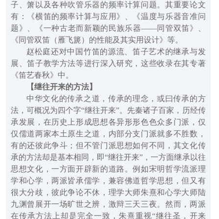
子、箫以及各种吹管乐器的频率计算问题。其重要论文
有：《横笛的频率计算与应用》、《温度与乐器音准问
题》、《一种古老而新颖的民族乐器——同管双笛》、
《同管双笛（雁飞篪）的性能及其实用设计》等。
赵松庭还对中国竹笛的源流、笛子艺术的继承与发
展、笛子教学方法等进行深入研究，这些收录在其专著
《笛艺春秋》中。
【继往开来的方法】
中华文化的传承之道，传承的理念，或曰传承的方
法，可概况为四个字“继往开来”。先秦诸子百家，历经传
承发展，在历史上形成思想各异形形色色众多门派，仅
仅儒道两家本土原生之道，内部分支门派就多不胜数，
有的还彼此争斗；但不管门派思想如何不同，其文化传
承的方法却是基本相同，即“继往开来”，一方面继承以往
思想文化，一方面开辟新的道路。例如宋明哲学流派理
学和心学，两派皆承儒学，兼容佛道哲学思想，但又有
很大分歧，彼此争论不休，理学大师朱熹和心学大师陆
九渊曾展开一场旷世之辨，激辩三天三夜。然而，两派
在传承方法上却是完全一致，朱熹重视“继往圣，开来