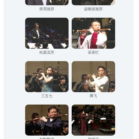
薛亮致辞
赵晓笛致辞
松庭流芳
采茶忙
三五七
腾飞