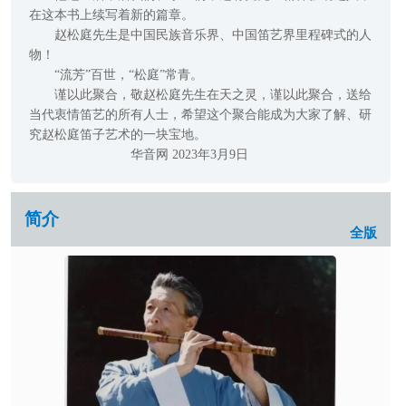
在这本书上续写着新的篇章。
赵松庭先生是中国民族音乐界、中国笛艺界里程碑式的人
物！
“流芳”百世，“松庭”常青。
谨以此聚合，敬赵松庭先生在天之灵，谨以此聚合，送给
当代衷情笛艺的所有人士，希望这个聚合能成为大家了解、研
究赵松庭笛子艺术的一块宝地。
华音网 2023年3月9日
简介
全版