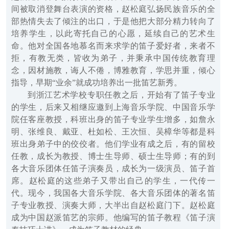
间被取消登舞台表演的资格，赵松庭弘扬民族音乐的全
部热情失去了倾注的出口，于是他把大部分精力转向了
培养学生，以此寄托自己的心愿，延续自己的艺术生
命。他对全国各地慕名而来求学的笛子爱好者，来者不
拒，有教无类，皆收为弟子，并秉承中国传统教育理
念，因材施教，诲人不倦，博雅教育，学思并重，倾心
指导，早期“业余”就成功培养出一批笛艺新秀。
到浙江艺术学校专职任教之后，开始有了笛子专业
的学生，后来又相继应邀到上海音乐学院、中国音乐学
院任客座教授，科班出身的笛子专业学生增多，如詹永
明、张维良、戴亚、杜如松、王次恒、吴樟华等都是科
班出身弟子中的佼佼者。他们学业有成之后，有的留校
任教，成长为教授、博士生导师、硕士生导师；有的到
各大音乐团体任笛子演奏员，成长为一级演员、笛子首
席。赵松庭的这些弟子又带出自己的学生，一代传一
代。现今，我国各大音乐学院、各大音乐团体的著名笛
子专业教授、演奏大师，大半出自赵松庭门下。赵松庭
成为中国赵派笛艺的宗师。他编写的笛子教程《笛子演