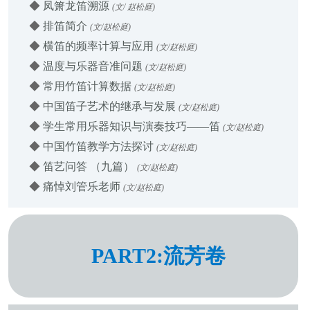
◆
凤箫龙笛溯源
(文/ 赵松庭)
◆
排笛简介
(文/赵松庭)
◆
横笛的频率计算与应用
(文/赵松庭)
◆
温度与乐器音准问题
(文/赵松庭)
◆
常用竹笛计算数据
(文/赵松庭)
◆
中国笛子艺术的继承与发展
(文/赵松庭)
◆
学生常用乐器知识与演奏技巧——笛
(文/赵松庭)
◆
中国竹笛教学方法探讨
(文/赵松庭)
◆
笛艺问答 （九篇）
(文/赵松庭)
◆
痛悼刘管乐老师
(文/赵松庭)
PART2:流芳卷