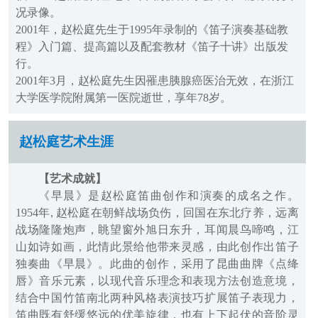
况录像。
2001年，赵松庭先生于1995年录制的《笛子演奏基础教
程》入门篇、提高篇以及配套教材《笛子十讲》出版发
行。
2001年3月，赵松庭先生因罹患胰腺癌医治无效，在浙江
大学医学院附属第一医院逝世，享年78岁。
赵松庭艺术生涯
【艺术成就】
《早晨》是赵松庭笛曲创作和演奏的成名之作。
1954年, 赵松庭在朝鲜战场负伤，回国在东北疗养，远离
战场隆隆炮声，眺望窗外旭日东升，耳闻晨鸟啼鸣，江
山如诗如画，此情此景给他带来灵感，由此创作出笛子
独奏曲《早晨》。此曲的创作，采用了昆曲曲牌《点绛
唇》音乐元素，以现代音乐理念和表现方法创造意境，
结合中国竹笛南北两种风格表演技巧扩展笛子表现力，
笛曲既有舒缓悠远的优美旋律，也有上下起伏的音阶灵