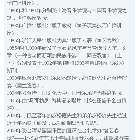
子广播讲座》。
1980年和1981年分别受上海音乐学院与中国音乐学院之
邀，担任客座教授。
1983年广播出版社出版了教材《笛子演奏技巧广播讲
座》。
1985年浙江人民出版社为其出版了专著《笛艺春秋》。
1985年和1990年研发了玉石龙凤笛与弯管低音大笛。文
章《一种古老而新颖的民族乐器——同管双笛》（上、
下）分别发表于1992年第4期和1993年第1期的《乐器》
期刊。
1993年应台北市立国乐团的邀请，赵松庭先生赴台湾演
奏《幽兰逢春》。
1994年被台湾中国文化大学中国音乐系聘为客席教授。
1995年由“马可勃罗”为其灌录唱片《赵松庭笛子金曲精
选》。
2000年，已至暮年的赵松庭先生和弟弟赵松龄先生经过
近十年的联手研发，成功研制出“雁飞篪”。
2000年受台湾琴园国乐团的邀请在台北举办“笛艺春
秋”——赵松庭笛艺七十年回顾展音乐会，并出版发行实