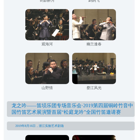
剑影醉月
鹧鸪飞
观海河
幽兰逢春
山野情
婺江风光
龙之吟——笛埙乐团专场音乐会·2019第四届铜岭竹音中
国竹笛艺术展演暨首届“松庭龙吟”全国竹笛邀请赛
2019年8月16日，浙江实验艺术剧场