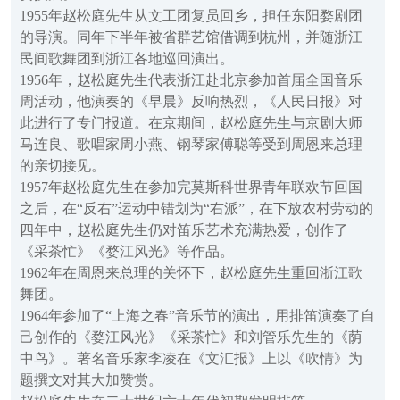
1955年赵松庭先生从文工团复员回乡，担任东阳婺剧团
的导演。同年下半年被省群艺馆借调到杭州，并随浙江
民间歌舞团到浙江各地巡回演出。
1956年，赵松庭先生代表浙江赴北京参加首届全国音乐
周活动，他演奏的《早晨》反响热烈，《人民日报》对
此进行了专门报道。在京期间，赵松庭先生与京剧大师
马连良、歌唱家周小燕、钢琴家傅聪等受到周恩来总理
的亲切接见。
1957年赵松庭先生在参加完莫斯科世界青年联欢节回国
之后，在“反右”运动中错划为“右派”，在下放农村劳动的
四年中，赵松庭先生仍对笛乐艺术充满热爱，创作了
《采茶忙》《婺江风光》等作品。
1962年在周恩来总理的关怀下，赵松庭先生重回浙江歌
舞团。
1964年参加了“上海之春”音乐节的演出，用排笛演奏了自
己创作的《婺江风光》《采茶忙》和刘管乐先生的《荫
中鸟》。著名音乐家李凌在《文汇报》上以《吹情》为
题撰文对其大加赞赏。