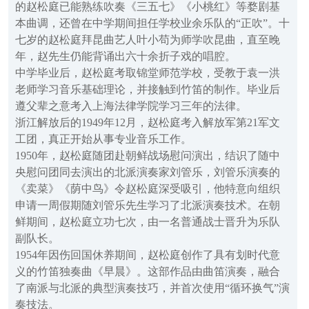
的赵松庭已能熟练吹奏《三五七》《小桃红》等婺剧基
本曲调，还曾在中学期间担任学校业余乐队的“正吹”。十
七岁的赵松庭拜昆曲艺人叶小苟为师学吹昆曲，直至晚
年，赵先生仍能背诵出六十余折子戏的唱腔。
中学毕业后，赵松庭考取锦堂师范学校，受教于袁一洪
老师学习音乐基础理论，并接触到竹笛的制作。毕业后
遵父辈之意考入上海法律学院学习三年的法律。
浙江解放后的1949年12月，赵松庭考入解放军第21军文
工团，真正开始从事专业音乐工作。
1950年，赵松庭随团赴朝鲜战场慰问演出，结识了随中
央慰问团同去演出的北派演奏家刘管乐，刘管乐演奏的
《卖菜》《荫中鸟》令赵松庭深受吸引，他特意向组织
申请一周假期随刘管乐先生学习了北派演奏技术。在朝
鲜期间，赵松庭立功七次，由一名普通战士晋升为乐队
副队长。
1954年因伤回国休养期间，赵松庭创作了具有划时代意
义的竹笛独奏曲《早晨》。这部作品由曲笛演奏，融合
了南派与北派的典型演奏技巧，并首次使用“循环换气”演
奏技法。