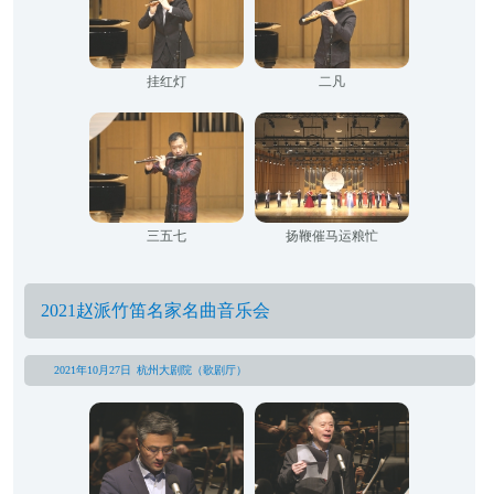
挂红灯
二凡
三五七
扬鞭催马运粮忙
2021赵派竹笛名家名曲音乐会
2021年10月27日 杭州大剧院（歌剧厅）