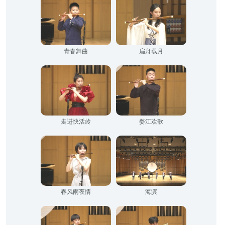
青春舞曲
扁舟载月
走进快活岭
婺江欢歌
春风雨夜情
海滨