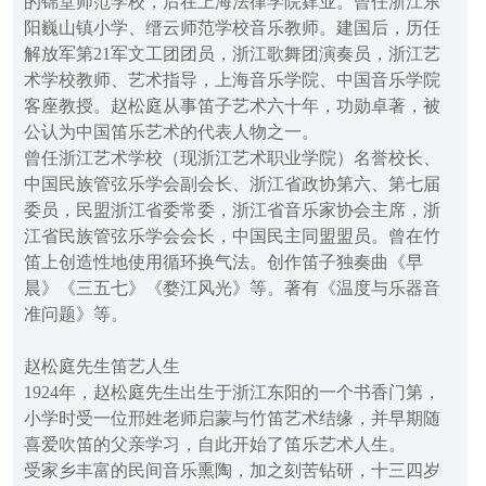
的锦堂师范学校，后在上海法律学院肄业。曾任浙江东
阳巍山镇小学、缙云师范学校音乐教师。建国后，历任
解放军第21军文工团团员，浙江歌舞团演奏员，浙江艺
术学校教师、艺术指导，上海音乐学院、中国音乐学院
客座教授。赵松庭从事笛子艺术六十年，功勋卓著，被
公认为中国笛乐艺术的代表人物之一。
曾任浙江艺术学校（现浙江艺术职业学院）名誉校长、
中国民族管弦乐学会副会长、浙江省政协第六、第七届
委员，民盟浙江省委常委，浙江省音乐家协会主席，浙
江省民族管弦乐学会会长，中国民主同盟盟员。曾在竹
笛上创造性地使用循环换气法。创作笛子独奏曲《早
晨》《三五七》《婺江风光》等。著有《温度与乐器音
准问题》等。
赵松庭先生笛艺人生
1924年，赵松庭先生出生于浙江东阳的一个书香门第，
小学时受一位邢姓老师启蒙与竹笛艺术结缘，并早期随
喜爱吹笛的父亲学习，自此开始了笛乐艺术人生。
受家乡丰富的民间音乐熏陶，加之刻苦钻研，十三四岁