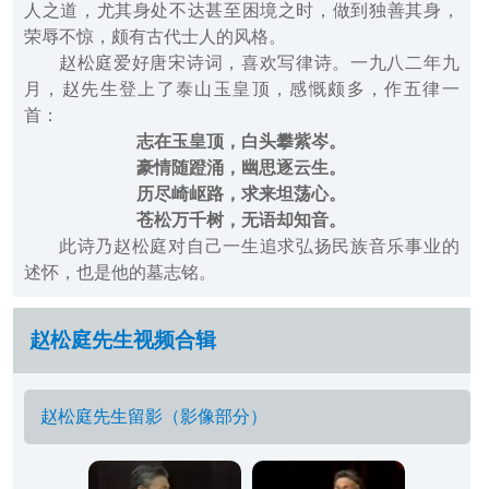
人之道，尤其身处不达甚至困境之时，做到独善其身，
荣辱不惊，颇有古代士人的风格。
赵松庭爱好唐宋诗词，喜欢写律诗。一九八二年九
月，赵先生登上了泰山玉皇顶，感慨颇多，作五律一
首：
志在玉皇顶，白头攀紫岑。
豪情随蹬涌，幽思逐云生。
历尽崎岖路，求来坦荡心。
苍松万千树，无语却知音。
此诗乃赵松庭对自己一生追求弘扬民族音乐事业的
述怀，也是他的墓志铭。
赵松庭先生视频合辑
赵松庭先生留影（影像部分）