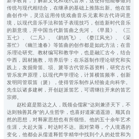
新学教育，了解新文化和现代音乐，这使得他能够做到
传统与现代相结合，在继承的基础上推陈出新。他在笛
曲创作中，灵活运用传统戏曲音乐元素和古代诗词意
境，以现代音乐手法和笛子表现技巧，创造新时代音乐
的新意境，开中国当代新笛曲之先河，《早晨》、《三
五七》、《二凡》、《鹧鸪飞》、《婺江风光》、《采
茶忙》《幽兰逢春》等笛曲的创作都是如此方法；在音
乐理论研究、教材编写和教学中，也是融汇古今，结合
中西，因材施教，培养后学；在乐器制作理论研究和实
践上，发掘骨笛、埙、篪等古代管乐器资料，研究古代
管乐发声原理，以现代声学理论，计算横笛频率，创新
发明同管双笛（篪），使得管乐制作从经验走向科学。
先生以诸多建树，开创赵派笛艺，可谓继往开来的笛艺
宗师。
赵松庭是豁达之人，既领会儒家“达则兼济天下，不
达则独善其身”的人生哲学，也喜好道家逍遥游、顺其自
然的思想，对释家思想也有所领悟。他的五十余年艺术
生涯，大起大落，时达时不达。面对荣辱，个人境遇的
变化，他都会从儒道释哲学精华中找到个人的处世和为