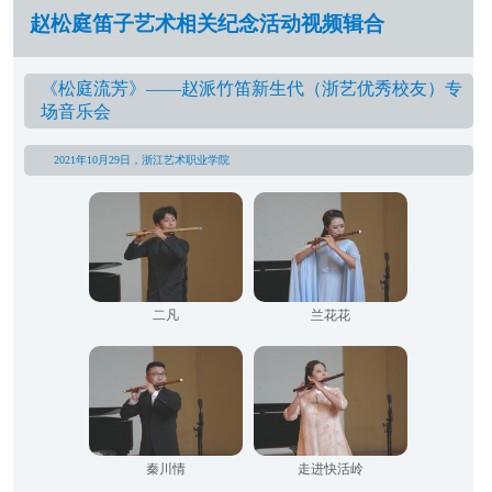
赵松庭笛子艺术相关纪念活动视频辑合
《松庭流芳》——赵派竹笛新生代（浙艺优秀校友）专
场音乐会
2021年10月29日，浙江艺术职业学院
二凡
兰花花
秦川情
走进快活岭